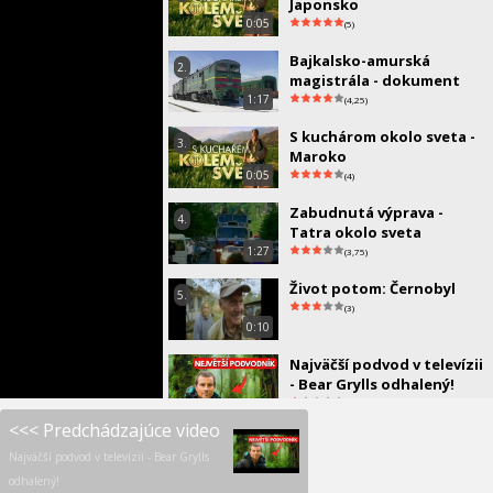
Japonsko
0:05
(5)
Bajkalsko-amurská
2.
magistrála - dokument
1:17
(4,25)
S kuchárom okolo sveta -
3.
Maroko
0:05
(4)
Zabudnutá výprava -
4.
Tatra okolo sveta
1:27
(3,75)
Život potom: Černobyl
5.
(3)
0:10
Najväčší podvod v televízii
- Bear Grylls odhalený!
(1,5)
<<< Predchádzajúce video
Najväčší podvod v televízii - Bear Grylls
odhalený!