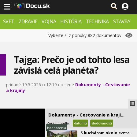
SVET
ZDRAVIE
VOJNA
HISTÓRIA
TECHNIKA
STAVBY
PRÍRODA
ZÁHADY
VESMÍR
KRIMI
FX
Vyberte si z ponuky 882 dokumentov
Tajga: Prečo je od tohto lesa
závislá celá planéta?
pridané 19.5.2026 o 12:19 do série
Dokumenty - Cestovanie
a krajiny
Dokumenty - Cestovanie a kraji...
Zoradiť podľa:
dátumu
sledovanosti
hodnotenia
S kuchárom okolo sveta -
1.