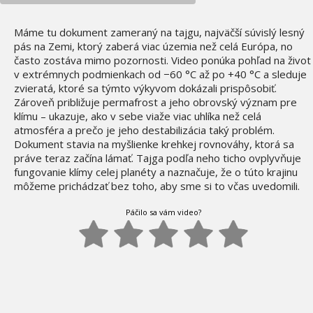
Máme tu dokument zameraný na tajgu, najväčší súvislý lesný
pás na Zemi, ktorý zaberá viac územia než celá Európa, no
často zostáva mimo pozornosti. Video ponúka pohľad na život
v extrémnych podmienkach od −60 °C až po +40 °C a sleduje
zvieratá, ktoré sa týmto výkyvom dokázali prispôsobiť.
Zároveň približuje permafrost a jeho obrovský význam pre
klímu – ukazuje, ako v sebe viaže viac uhlíka než celá
atmosféra a prečo je jeho destabilizácia taký problém.
Dokument stavia na myšlienke krehkej rovnováhy, ktorá sa
práve teraz začína lámať. Tajga podľa neho ticho ovplyvňuje
fungovanie klímy celej planéty a naznačuje, že o túto krajinu
môžeme prichádzať bez toho, aby sme si to včas uvedomili.
Páčilo sa vám video?