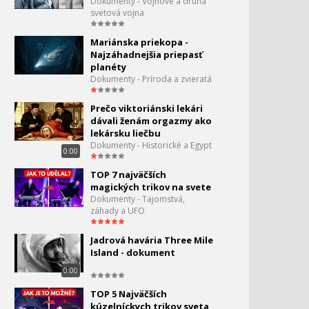
Dokumenty - Vojnové a druhá
svetová vojna
Mariánska priekopa -
Najzáhadnejšia priepasť
planéty
Dokumenty - Príroda a zvieratá
Prečo viktoriánski lekári
dávali ženám orgazmy ako
lekársku liečbu
Dokumenty - Historické a Egypt
0:00
TOP 7 najväčších
magických trikov na svete
Dokumenty - Tajomstvá,
záhady a UFO
Jadrová havária Three Mile
Island - dokument
0:00
TOP 5 Najväčších
kúzelníckych trikov sveta