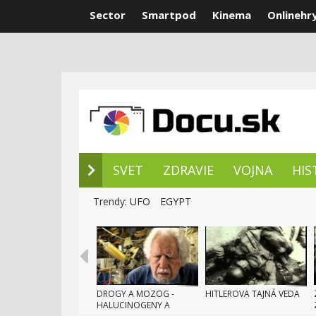
Sector
Smartpod
Kinema
Onlinehr
NOVÉ DOKUM
SVET
ZDRAVIE
VOJNA
HIS
Trendy:
UFO
EGYPT
DROGY A MOZOG -
HITLEROVA TAJNÁ VEDA
HALUCINOGENY A