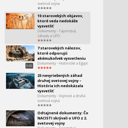
svetová vojna
10 starovekých objavov,
ktoré veda nedokáže
vysvetliť
Dokumenty - Tajomstvá,
záhady a UFO
7 starovekých nálezov,
ktoré odporujú
akémukoľvek vysvetleniu
Dokumenty - Historické a Egypt
0:00
25 nevyriešených záhad
druhej svetovej vojny –
História ich nedokázala
vysvetliť
Dokumenty - Vojnové a druhá
svetová vojna
Odtajnené dokumenty: Čo
NACISTI skrývali o UFO z 2.
svetovej vojny