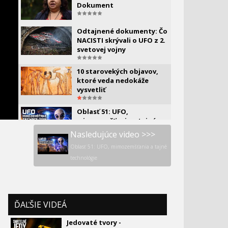
FAKTOR
Dokument
Odtajnené dokumenty: Čo
NACISTI skrývali o UFO z 2.
svetovej vojny
10 starovekých objavov,
ktoré veda nedokáže
vysvetliť
Oblasť 51: UFO,
mimozemšťania a tajné
technológie
Nasledujúce video >>>
Oblasť 51: UFO, mimozemšťania a tajné
technológie
ĎAĽŠIE VIDEÁ
Jedovaté tvory -