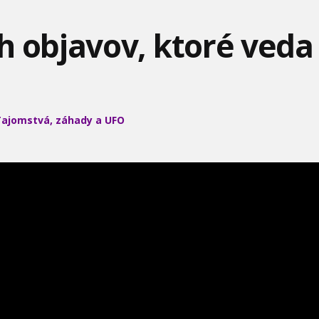
h objavov, ktoré ved
TRETIA RÍŠA VO FARBE 2
NAJBOHATŠÍ ĽUDIA
NAJPODIVNEJŠIE PRÍBEHU
SVETA 1
UFO VŠETKÝCH ČIAS -
ajomstvá, záhady a UFO
NAŠLA SA ARCHA
NOC DLHÝCH NOŽOV
VELOREX AUTÁ
ZMLUVY?
HOME - DOMOV
KURČATÁ PRE AFRIKU
RÍM 4 - LES SMRTI