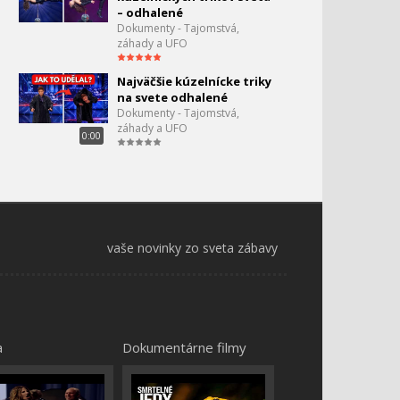
– odhalené
Dokumenty - Tajomstvá,
záhady a UFO
Najväčšie kúzelnícke triky
na svete odhalené
Dokumenty - Tajomstvá,
záhady a UFO
0:00
vaše novinky zo sveta zábavy
a
Dokumentárne filmy