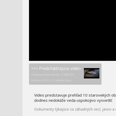
DRUHÁ SVETOVÁ VO
BATMAN V SUPERMAN -
FARBE - RUSKÁ MACHINA
GRAFICKÉ EFEKTY
<<< Predchádzajúce video
Odtajnené dokumenty: Čo NACISTI
skrývali o UFO z 2. svetovej vojny
Video predstavuje prehľad 10 starovekých obj
dodnes nedokáže veda uspokojivo vysvetliť.
Dokumenty týkajúce sa záhadných vecí, javov a 