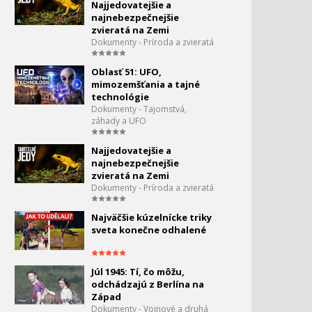
Najjedovatejšie a
najnebezpečnejšie
zvieratá na Zemi
Dokumenty - Príroda a zvieratá
Oblasť 51: UFO,
mimozemšťania a tajné
technológie
Dokumenty - Tajomstvá,
záhady a UFO
Najjedovatejšie a
najnebezpečnejšie
zvieratá na Zemi
Dokumenty - Príroda a zvieratá
Najväčšie kúzelnícke triky
sveta konečne odhalené
Júl 1945: Tí, čo môžu,
odchádzajú z Berlína na
Západ
Dokumenty - Vojnové a druhá