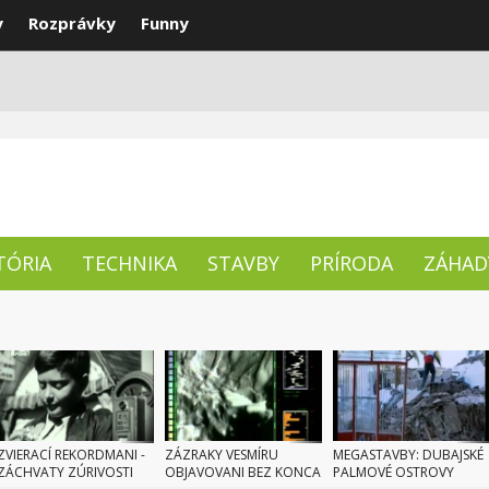
y
Rozprávky
Funny
ENTY
NAJLEPŠIE
TÉMY
TÓRIA
TECHNIKA
STAVBY
PRÍRODA
ZÁHAD
ZVIERACÍ REKORDMANI -
ZÁZRAKY VESMÍRU
MEGASTAVBY: DUBAJSKÉ
ZÁCHVATY ZÚRIVOSTI
OBJAVOVANI BEZ KONCA
PALMOVÉ OSTROVY