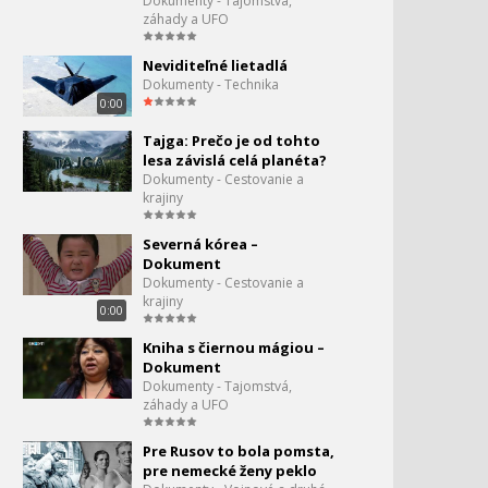
Dokumenty - Tajomstvá,
záhady a UFO
Neviditeľné lietadlá
Dokumenty - Technika
0:00
Tajga: Prečo je od tohto
lesa závislá celá planéta?
Dokumenty - Cestovanie a
krajiny
Severná kórea –
Dokument
Dokumenty - Cestovanie a
krajiny
0:00
Kniha s čiernou mágiou –
Dokument
Dokumenty - Tajomstvá,
záhady a UFO
Pre Rusov to bola pomsta,
pre nemecké ženy peklo