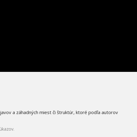
avov a záhadných miest či štruktúr, ktoré podľa autorov
úkazov.