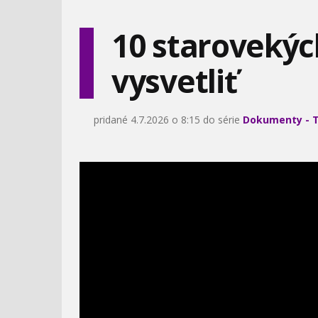
EXTÁZA
10 starovekýc
vysvetliť
5 DIMENZIA - MYSEĽ
UKÁŽKA VIZUÁLNYCH
OVLÁDAJÚCA HMOTU
EFEKTOV V JURASSIC
WORLD
pridané 4.7.2026 o 8:15 do série
Dokumenty - T
MEGASTAVBY - TAU
NAJNEBEZPEČNEJŠIE
TONA
HADY SVETA
VEĽKÉ PRÍRODNÉ
DŽOSEROVA PYRAMÍDA
KATASTROFY - TSUNAMI