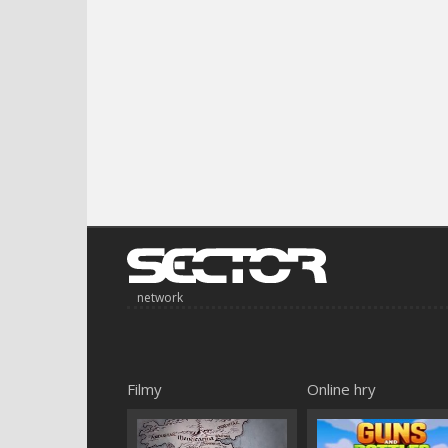
network
Filmy
Online hry