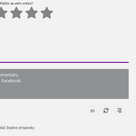
Páčilo sa vám video?
komentáru.
o Facebook.
01
tiaľ žiadne príspevky