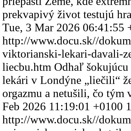
priepasti Zeme, kde extrémn
prekvapivý život testujú hr
Tue, 3 Mar 2026 06:41:55
http://www.docu.sk//dokum
viktorianski-lekari-davali
liecbu.htm
Odhaľ šokujúcu p
lekári v Londýne „liečili“ 
orgazmu a netušili, čo tým 
Feb 2026 11:19:01 +0100
http://www.docu.sk//dokum