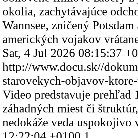
okolia, zachytávajúce odcho
Wannsee, zničený Potsdam a
amerických vojakov vrátan
Sat, 4 Jul 2026 08:15:37 +
http://www.docu.sk//dokum
starovekych-objavov-ktore-
Video predstavuje prehľad 
záhadných miest či štruktúr
nedokáže veda uspokojivo v
12:22:04 +0100
1