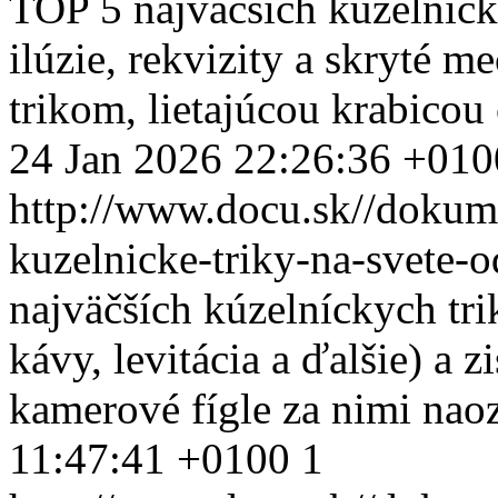
TOP 5 najväčších kúzelnícky
ilúzie, rekvizity a skryté 
trikom, lietajúcou krabico
24 Jan 2026 22:26:36 +010
http://www.docu.sk//dokum
kuzelnicke-triky-na-svete-
najväčších kúzelníckych trik
kávy, levitácia a ďalšie) a zi
kamerové fígle za nimi naoz
11:47:41 +0100
1