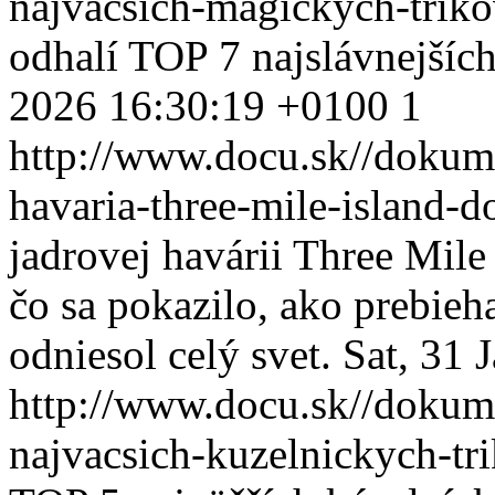
najvacsich-magickych-trik
odhalí TOP 7 najslávnejšíc
2026 16:30:19 +0100
1
http://www.docu.sk//dokum
havaria-three-mile-island
jadrovej havárii Three Mile
čo sa pokazilo, ako prebieha
odniesol celý svet.
Sat, 31 
http://www.docu.sk//dokum
najvacsich-kuzelnickych-tr