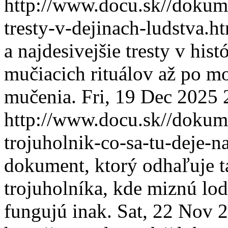
http://www.docu.sk//dokum
tresty-v-dejinach-ludstva.
a najdesivejšie tresty v his
mučiacich rituálov až po 
mučenia.
Fri, 19 Dec 2025
http://www.docu.sk//doku
trojuholnik-co-sa-tu-deje-
dokument, ktorý odhaľuje 
trojuholníka, kde miznú lode
fungujú inak.
Sat, 22 Nov 