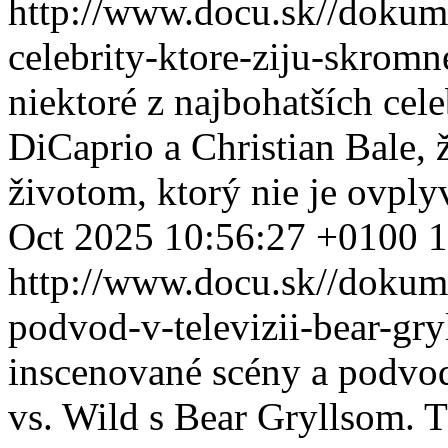
http://www.docu.sk//dokum
celebrity-ktore-ziju-skrom
niektoré z najbohatších cel
DiCaprio a Christian Bale,
životom, ktorý nie je ovpl
Oct 2025 10:56:27 +0100
1
http://www.docu.sk//dokum
podvod-v-televizii-bear-gr
inscenované scény a podvod
vs. Wild s Bear Gryllsom.
T