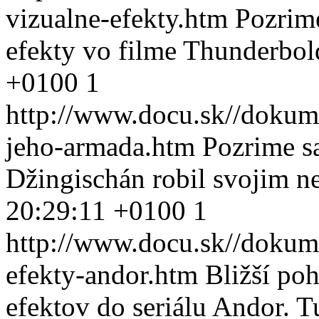
vizualne-efekty.htm
Pozrime
efekty vo filme Thunderbol
+0100
1
http://www.docu.sk//dokum
jeho-armada.htm
Pozrime sa
Džingischán robil svojim n
20:29:11 +0100
1
http://www.docu.sk//dokum
efekty-andor.htm
Bližší po
efektov do seriálu Andor.
T