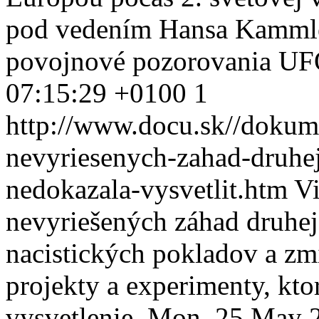
pod vedením Hansa Kammle
povojnové pozorovania U
07:15:29 +0100
1
http://www.docu.sk//dokum
nevyriesenych-zahad-druhej
nedokazala-vysvetlit.htm
Vi
nevyriešených záhad druhej
nacistických pokladov a zm
projekty a experimenty, kt
vysvetlenie.
Mon, 25 May 2