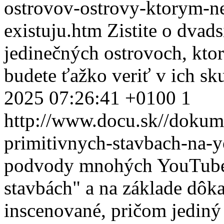
ostrovov-ostrovy-ktorym-ne
existuju.htm
Zistite o dvads
jedinečných ostrovoch, ktor
budete ťažko veriť v ich sk
2025 07:26:41 +0100
1
http://www.docu.sk//dokum
primitivnych-stavbach-na-
podvody mnohých YouTube 
stavbách" a na základe dôk
inscenované, pričom jediný 