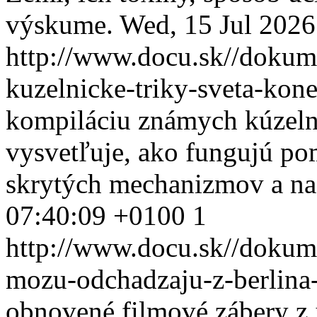
výskume.
Wed, 15 Jul 202
http://www.docu.sk//dokum
kuzelnicke-triky-sveta-ko
kompiláciu známych kúzelníc
vysvetľuje, ako fungujú po
skrytých mechanizmov a na
07:40:09 +0100
1
http://www.docu.sk//dokume
mozu-odchadzaju-z-berlina
obnovené filmové zábery z j