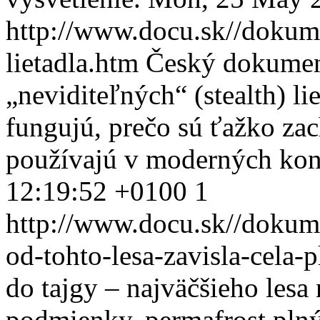
http://www.docu.sk//dokum
lietadla.htm
Český dokumen
„neviditeľných“ (stealth) li
fungujú, prečo sú ťažko zac
používajú v moderných kon
12:19:52 +0100
1
http://www.docu.sk//dokume
od-tohto-lesa-zavisla-cela-
do tajgy – najväčšieho les
podmienky, permafrost plný