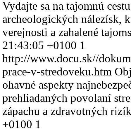
Vydajte sa na tajomnú cest
archeologických nálezísk, k
verejnosti a zahalené tajom
21:43:05 +0100
1
http://www.docu.sk//dokum
prace-v-stredoveku.htm
Obj
ohavné aspekty najnebezpeč
prehliadaných povolaní str
zápachu a zdravotných rizík
+0100
1