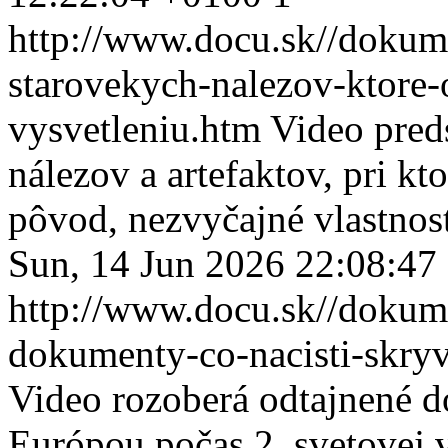
http://www.docu.sk//dokum
starovekych-nalezov-ktore
vysvetleniu.htm
Video pred
nálezov a artefaktov, pri kt
pôvod, nezvyčajné vlastnost
Sun, 14 Jun 2026 22:08:47
http://www.docu.sk//dokum
dokumenty-co-nacisti-skryv
Video rozoberá odtajnené d
Európou počas 2. svetovej 