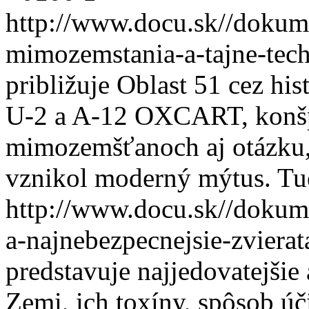
http://www.docu.sk//dokum
mimozemstania-a-tajne-tec
približuje Oblast 51 cez hist
U-2 a A-12 OXCART, konšp
mimozemšťanoch aj otázku, 
vznikol moderný mýtus.
Tu
http://www.docu.sk//dokume
a-najnebezpecnejsie-zviera
predstavuje najjedovatejšie
Zemi, ich toxíny, spôsob ú