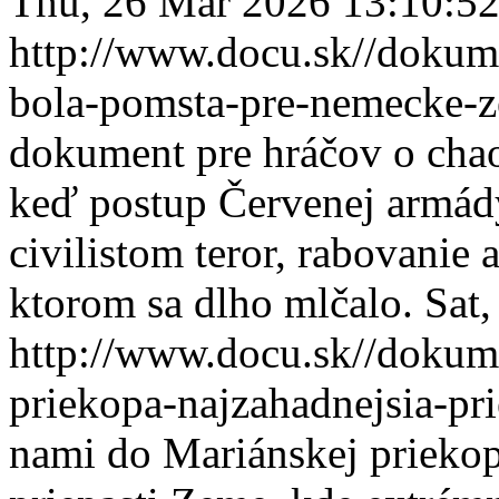
Thu, 26 Mar 2026 13:10:5
http://www.docu.sk//dokum
bola-pomsta-pre-nemecke-
dokument pre hráčov o cha
keď postup Červenej armád
civilistom teror, rabovanie 
ktorom sa dlho mlčalo.
Sat
http://www.docu.sk//dokum
priekopa-najzahadnejsia-pr
nami do Mariánskej priekop