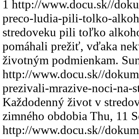
1
http://www.docu.sk//dok
preco-ludia-pili-tolko-alk
stredoveku pili toľko alkoh
pomáhali prežiť, vďaka nek
životným podmienkam.
Sun
http://www.docu.sk//dokum
prezivali-mrazive-noci-na-
Každodenný život v stredo
zimného obdobia
Thu, 11 
http://www.docu.sk//dokum