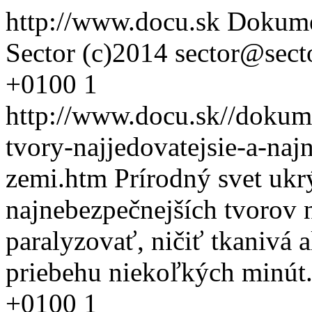
http://www.docu.sk
Dokume
Sector (c)2014
sector@sect
+0100
1
http://www.docu.sk//dokum
tvory-najjedovatejsie-a-naj
zemi.htm
Prírodný svet ukr
najnebezpečnejších tvorov 
paralyzovať, ničiť tkanivá
priebehu niekoľkých minút
+0100
1