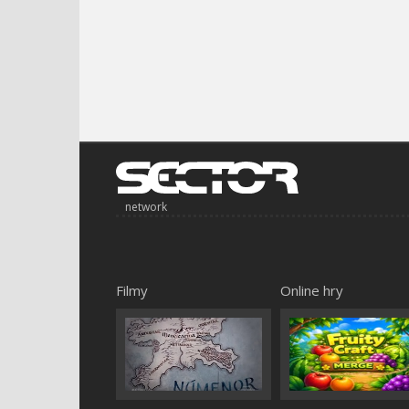
network
Filmy
Online hry