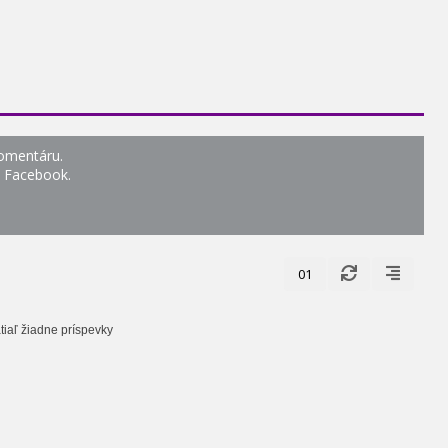
komentáru.
o Facebook.
01
tiaľ žiadne príspevky