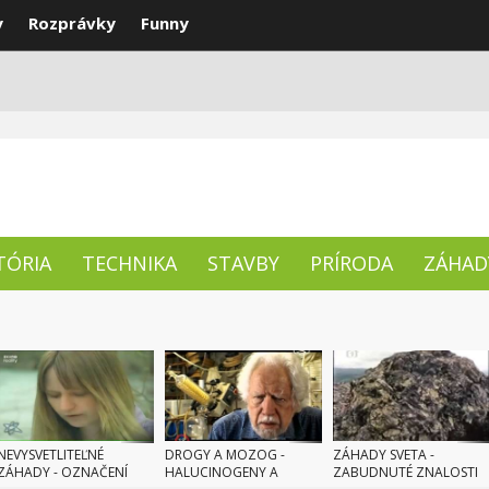
y
Rozprávky
Funny
ENTY
NAJLEPŠIE
TÉMY
TÓRIA
TECHNIKA
STAVBY
PRÍRODA
ZÁHAD
NEVYSVETLITEĽNÉ
DROGY A MOZOG -
ZÁHADY SVETA -
ZÁHADY - OZNAČENÍ
HALUCINOGENY A
ZABUDNUTÉ ZNALOSTI