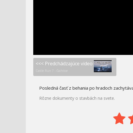
PREČO TOĽKO
APOKALYPSA 1. SVETOVÁ
NAKUPUJEME?
VOJNA
<<< Predchádzajúce video
Castle Run 7 - Čachtice
Posledná časť z behania po hradoch zachytáva
Rôzne dokumenty o stavbách na svete.