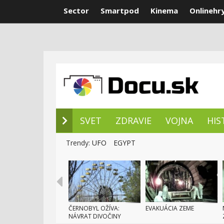
Sector
Smartpod
Kinema
Onlinehr
NOVÉ DOKUM
SVET
ZDRAVIE
VOJNA
HIS
Trendy:
UFO
EGYPT
ČERNOBYL OŽÍVA:
EVAKUÁCIA ZEME
NÁVRAT DIVOČINY