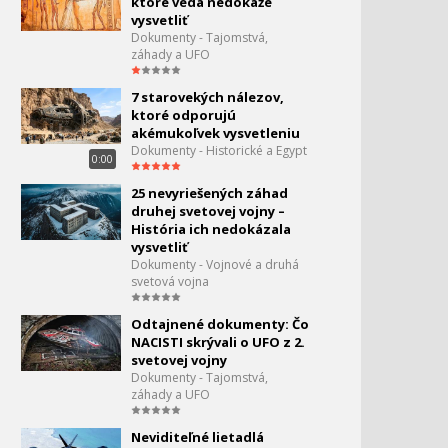
ktoré veda nedokáže
1:30
vysvetliť
Dokumenty - Tajomstvá,
Najdrsnejšie mestá sveta -
30.
záhady a UFO
Neapol
0:00
7 starovekých nálezov,
Najdrsnejšie mestá sveta -
ktoré odporujú
31.
Dublin
akémukoľvek vysvetleniu
0:00
Dokumenty - Historické a Egypt
0:00
Najdrsnejšie mestá sveta -
32.
25 nevyriešených záhad
Odesa
druhej svetovej vojny –
1:30
História ich nedokázala
vysvetliť
Najdrsnejšie mestá sveta -
33.
Dokumenty - Vojnové a druhá
Paríž
svetová vojna
0:00
Najdrsnejšie mestá sveta -
Odtajnené dokumenty: Čo
34.
Washington
NACISTI skrývali o UFO z 2.
0:00
svetovej vojny
Dokumenty - Tajomstvá,
Najdrsnejšie mestá sveta -
35.
záhady a UFO
Praha
42:11
Neviditeľné lietadlá