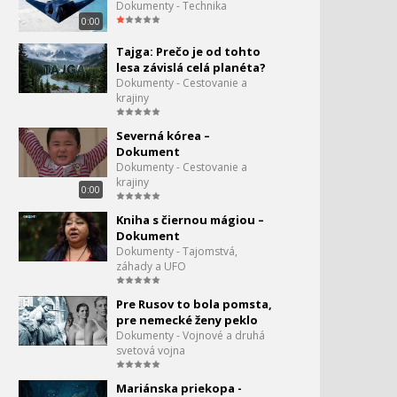
Dokumenty - Technika
Megatovárne - Michelin
36.
0:00
1:31
Tajga: Prečo je od tohto
lesa závislá celá planéta?
Megatovárne - Jaguár XJ
37.
Dokumenty - Cestovanie a
2011
krajiny
0:00
Supermrakodrapy - New
Severná kórea –
38.
York
Dokument
1:20
Dokumenty - Cestovanie a
krajiny
Vývoj miest za posledné
0:00
39.
desiatky rokov
Kniha s čiernou mágiou –
0:01
Dokument
Dokumenty - Tajomstvá,
Panamský prieplav
40.
záhady a UFO
0:09
Pre Rusov to bola pomsta,
Megatovárne - Lego
41.
pre nemecké ženy peklo
Dokumenty - Vojnové a druhá
0:00
svetová vojna
Najhoršie ruské väzenia
42.
Mariánska priekopa -