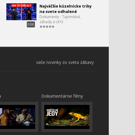
Pravda o Primitívnych
49.
Najväčšie kúzelnícke triky
Stavbách na YouTube
na svete odhalené
0:00
Dokumenty - Tajomstvá,
záhady a UFO
0:00
vaše novinky zo sveta zábavy
a
Dokumentárne filmy