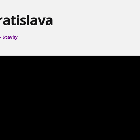
MIMOZEMŠ
EXTÁZA
ratislava
 Stavby
NAJRÝCHLEJŠIE AUTÁ -
PODMORSKÉ UFO
VOJNOVÉ TAJOMSTVÁ -
ROK 2015
TIENE ŠESŤDENNEJ VOJNY
UKÁŽKA VIZUÁLNYCH
LUXUS DROGOVÝCH
ZÁHADY SVETA - PRÍŠERY
EFEKTOV V JURASSIC
KRÁĽOV
Z HLBÍN
WORLD
NESKROTNÁ PRÍRODA -
KONTROVERZNÉ ÉČKA
OKOM BOHA HORA 1 -
YELLOWSTONE
ŠKOLA ZÁHAD