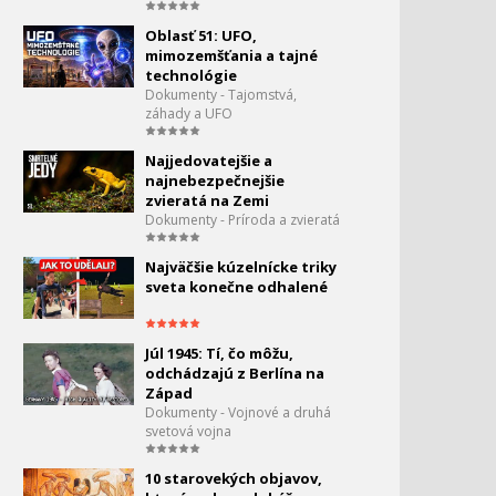
Megatovárne - Williams F1
23.
Oblasť 51: UFO,
0:00
mimozemšťania a tajné
technológie
Megatovárne - Ford
24.
Dokumenty - Tajomstvá,
Mustang Shelby GT 500
záhady a UFO
0:00
Najjedovatejšie a
Megatovárne - Corvette
25.
najnebezpečnejšie
ZR1
zvieratá na Zemi
0:04
Dokumenty - Príroda a zvieratá
Ázijské divy sveta -
26.
Taiwanský tunel
Najväčšie kúzelnícke triky
1:20
sveta konečne odhalené
Najdrsnejšie mestá sveta -
27.
Istanbul
Júl 1945: Tí, čo môžu,
0:00
odchádzajú z Berlína na
Najdrsnejšie mestá sveta -
Západ
28.
Kapské mesto
Dokumenty - Vojnové a druhá
0:00
svetová vojna
Najdrsnejšie mestá sveta -
29.
10 starovekých objavov,
Miami