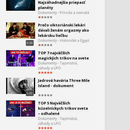
Najzáhadnejšia priepasť
1:23
planéty
Megastavby: Hooverova
Dokumenty - Príroda a zvieratá
43.
priehrada
0:05
Prečo viktoriánski lekári
dávali ženám orgazmy ako
Megastavby - Extrémne
44.
lekársku liečbu
Železnice
Dokumenty - Historické a Egypt
0:00
0:00
Milionárske bývanie -
TOP 7 najväčších
45.
Moskva
magických trikov na svete
0:00
Dokumenty - Tajomstvá,
záhady a UFO
Explózia v Bejrúte
Jadrová havária Three Mile
Island - dokument
Megatovárne - Porsche
0:00
47.
(EN)
TOP 5 Najväčších
45:00
kúzelníckych trikov sveta
Top 50 najvyšších budov
– odhalené
sveta
Dokumenty - Tajomstvá,
záhady a UFO