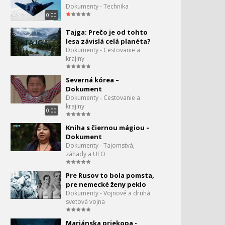
Dokumenty - Technika
0:00
Tajga: Prečo je od tohto
lesa závislá celá planéta?
Dokumenty - Cestovanie a
krajiny
Severná kórea –
Dokument
Dokumenty - Cestovanie a
krajiny
0:00
Kniha s čiernou mágiou –
Dokument
Dokumenty - Tajomstvá,
záhady a UFO
Pre Rusov to bola pomsta,
pre nemecké ženy peklo
Dokumenty - Vojnové a druhá
svetová vojna
Mariánska priekopa -