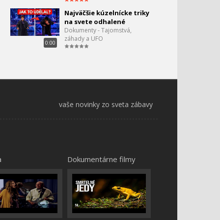
Najväčšie kúzelnícke triky
na svete odhalené
Dokumenty - Tajomstvá,
záhady a UFO
0:00
vaše novinky zo sveta zábavy
a
Dokumentárne filmy