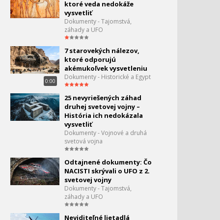
ktoré veda nedokáže
vysvetliť
Dokumenty - Tajomstvá,
záhady a UFO
7 starovekých nálezov,
ktoré odporujú
akémukoľvek vysvetleniu
Dokumenty - Historické a Egypt
0:00
25 nevyriešených záhad
druhej svetovej vojny –
História ich nedokázala
vysvetliť
Dokumenty - Vojnové a druhá
svetová vojna
Odtajnené dokumenty: Čo
NACISTI skrývali o UFO z 2.
svetovej vojny
Dokumenty - Tajomstvá,
záhady a UFO
Neviditeľné lietadlá