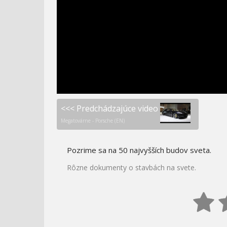
MORA RUSK
NAJHORŠIE PROFESIE V
MIMOZEMSKÁ
HISTÓRII - STREDOVEK
INTELIGENCIA
<<< Predchádzajúce video
Megatovárne - Porsche (EN)
Pozrime sa na 50 najvyšších budov sveta.
Rôzne dokumenty o stavbách na svete.