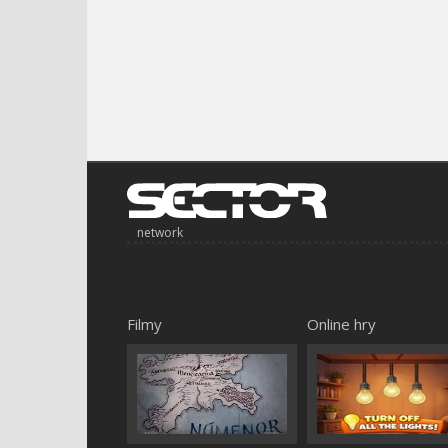
network
Filmy
Online hry