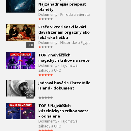
Najzáhadnejšia priepasť
planéty
Dokumenty - Príroda a zvieratá
Prečo viktoriánski lekári
dávali ženám orgazmy ako
lekársku liečbu
Dokumenty - Historické a Egypt
0:00
TOP 7 najväčších
magických trikov na svete
Dokumenty - Tajomstvá,
záhady a UFO
Jadrová havária Three Mile
Island - dokument
0:00
TOP 5 Najväčších
kúzelníckych trikov sveta
– odhalené
Dokumenty - Tajomstvá,
záhady a UFO