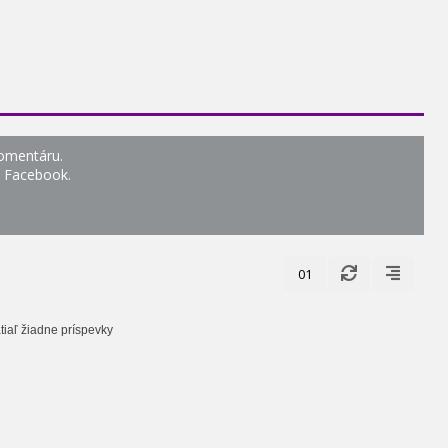
komentáru.
o Facebook.
01
tiaľ žiadne príspevky