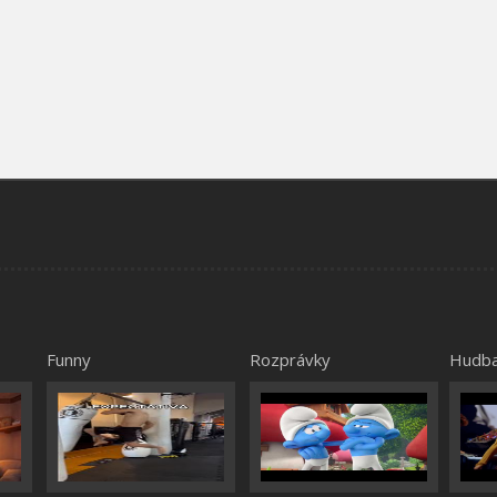
Funny
Rozprávky
Hudb