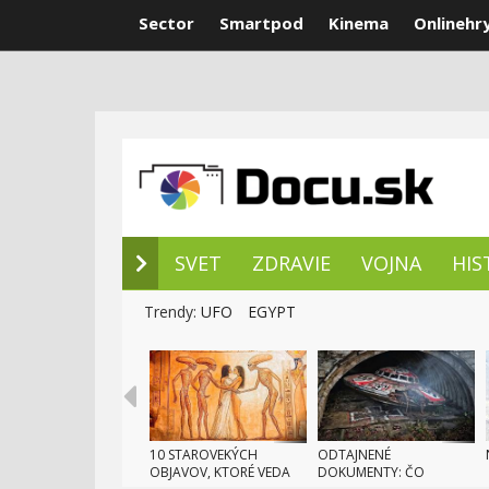
Sector
Smartpod
Kinema
Onlinehr
NOVÉ DOKUM
SVET
ZDRAVIE
VOJNA
HIS
Trendy:
UFO
EGYPT
10 STAROVEKÝCH
ODTAJNENÉ
OBJAVOV, KTORÉ VEDA
DOKUMENTY: ČO