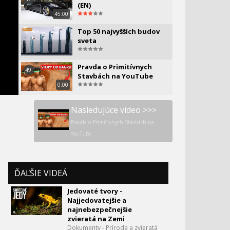
(EN)
45:00
Top 50 najvyšších budov
sveta
Pravda o Primitívnych
49.
Stavbách na YouTube
0:00
Nasledujúce video >>>
Pravda o Primitívnych Stavbách na
YouTube
ĎAĽŠIE VIDEÁ
Jedovaté tvory -
Najjedovatejšie a
najnebezpečnejšie
zvieratá na Zemi
Dokumenty - Príroda a zvieratá