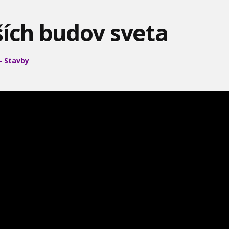
SVETE
ších budov sveta
 Stavby
NAJHORŠIE PRÁCE V
VIZUÁLNE EFEKTY V 3
LEVI Z NAMÍBIJSKÉ PÚŠTE
STREDOVEKU!
BODY PROBLEM
VÝSTAVA SVET DETÍ 1973
ZÁHADNÉ POSTAVY
ŽIVOT NA SLOVENSKU V
DEJÍN - HITLER
OBDOBÍ ČSR - 1923-193
DOBRODRUŽSTVÁ VEDY
UKÁŽKA DÔLEŽITÝCH
COVID 19 ČASŤ 2
A TECHNIKY - VEGÁNI
SPRÁV V ROKU 1975