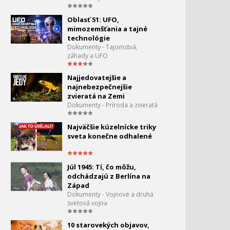
Oblasť 51: UFO,
mimozemšťania a tajné
technológie
Dokumenty - Tajomstvá,
záhady a UFO
Najjedovatejšie a
najnebezpečnejšie
zvieratá na Zemi
Dokumenty - Príroda a zvieratá
Najväčšie kúzelnícke triky
sveta konečne odhalené
Júl 1945: Tí, čo môžu,
odchádzajú z Berlína na
Západ
Dokumenty - Vojnové a druhá
svetová vojna
10 starovekých objavov,