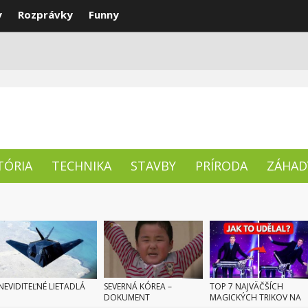
y
Rozprávky
Funny
ENTY
NAJLEPŠIE
TÉMY
TÓRIA
TECHNIKA
STAVBY
PRÍRODA
ZÁHAD
NEVIDITEĽNÉ LIETADLÁ
SEVERNÁ KÓREA –
TOP 7 NAJVÄČŠÍCH
DOKUMENT
MAGICKÝCH TRIKOV NA