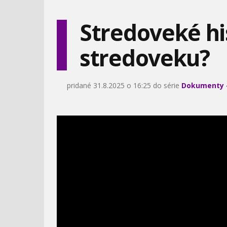
Stredoveké his
stredoveku?
MINULÉ ŽIVOTY
PONORKA KURSK - MÝTY
A ŠPEKULÁCIE
pridané 31.8.2025 o 16:25 do série
Dokumenty -
PLANÉTA ZEM V ROKU
RUSKÉ NÁMORNÍCTVO
2100
TAJNÉ VOJNY CIA
ATÓMOVÁ ROVNOVÁHA