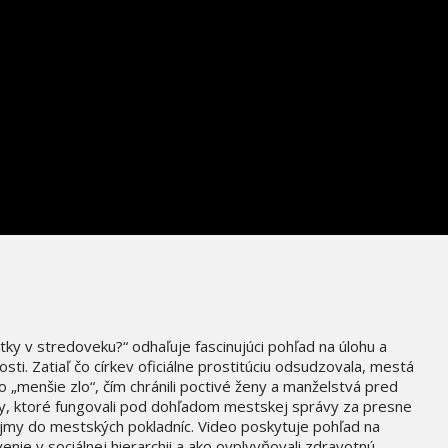
útky v stredoveku?“ odhaľuje fascinujúci pohľad na úlohu a
ti. Zatiaľ čo církev oficiálne prostitúciu odsudzovala, mestá
ko „menšie zlo“, čím chránili poctivé ženy a manželstvá pred
my, ktoré fungovali pod dohľadom mestskej správy za presne
príjmy do mestských pokladníc. Video poskytuje pohľad na
nie v sociálnej hierarchii a ako ovplyvňovali zdravotnú