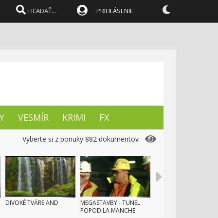
Život po živote
PRIHLÁSENIE
Pôvod vianoc
Utajené nehody
74.
nukleárních zbraní
0:00
Slovensko v roku 1938
Y
VESMÍR
KRIMI
FX
Slovensko - Bratislava v
76.
roku 1958
Vyberte si z ponuky 882 dokumentov
0:00
Stredné Slovensko 1938
77.
0:00
Bratislava v roku 1961
78.
DIVOKÉ TVÁRE AND
MEGASTAVBY - TUNEL
POPOD LA MANCHE
0:00