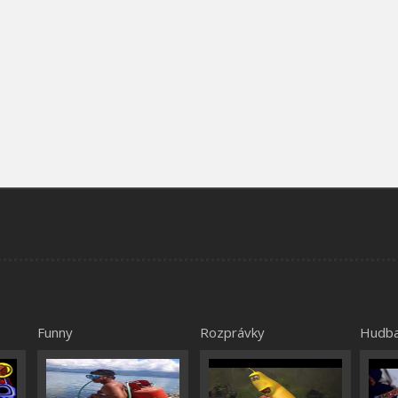
Funny
Rozprávky
Hudb