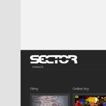
network
Filmy
Online hry