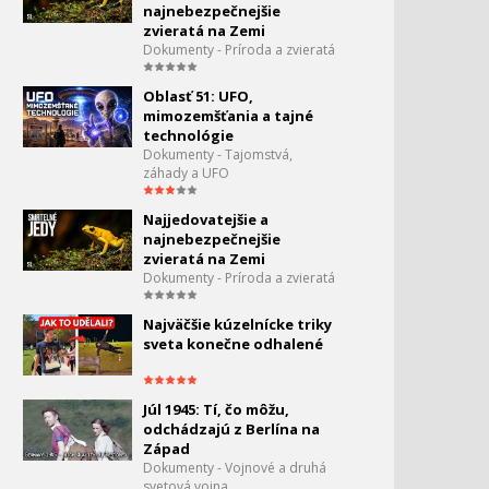
91.
najnebezpečnejšie
ktoré odporujú
zvieratá na Zemi
akémukoľvek vysvetleniu
0:00
Dokumenty - Príroda a zvieratá
Oblasť 51: UFO,
mimozemšťania a tajné
technológie
Dokumenty - Tajomstvá,
záhady a UFO
Najjedovatejšie a
najnebezpečnejšie
zvieratá na Zemi
Dokumenty - Príroda a zvieratá
Najväčšie kúzelnícke triky
sveta konečne odhalené
Júl 1945: Tí, čo môžu,
odchádzajú z Berlína na
Západ
Dokumenty - Vojnové a druhá
svetová vojna