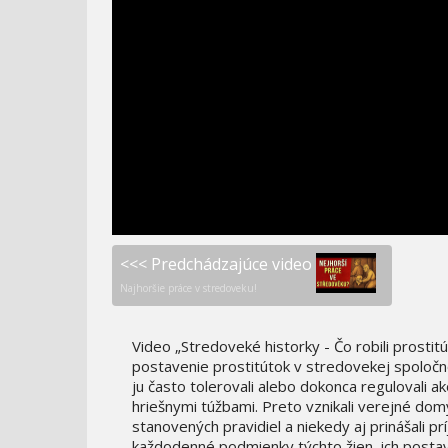
NESKROTNÁ PRÍRODA -
ŽRALOČIE PEKLO
YELLOWSTONE
<<< Predchádzajúce video
Najhoršie práce v stredoveku!
Video „Stredoveké historky - Čo robili prostit
postavenie prostitútok v stredovekej spoločnos
ju často tolerovali alebo dokonca regulovali a
hriešnymi túžbami. Preto vznikali verejné do
stanovených pravidiel a niekedy aj prinášali 
každodenné podmienky týchto žien, ich postave