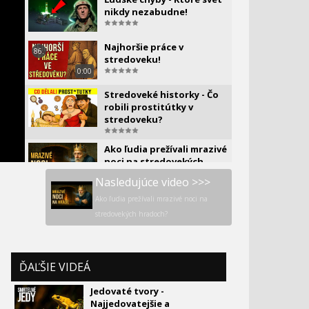
OKOLO
nikdy nezabudne!
Najhoršie práce v
86.
stredoveku!
0:00
Stredoveké historky - Čo
robili prostitútky v
stredoveku?
Ako ľudia prežívali mrazivé
noci na stredovekých
hradoch?
Nasledujúce video >>>
Ako ľudia prežívali mrazivé noci na
Najhoršie tresty v dejinách
stredovekých hradoch?
ľudstva
Prečo viktoriánski lekári
90.
dávali ženám orgazmy ako
ĎAĽŠIE VIDEÁ
lekársku liečbu
0:00
Jedovaté tvory -
Najjedovatejšie a
7 starovekých nálezov,