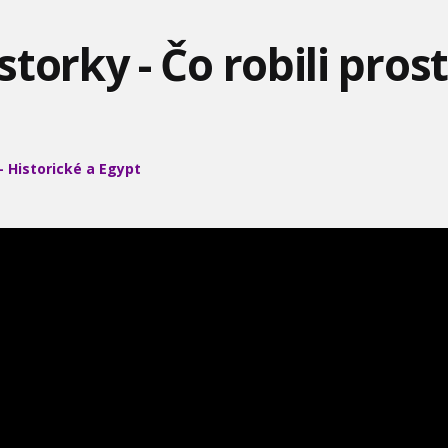
torky - Čo robili prost
NAJRÝCHLEJŠIE AUTÁ -
CESTA DO ZEMSKÉHO
RÍM 2 - SPARTAKUS
ROK 2015
JADRA
 Historické a Egypt
NEBEZPEČNÉ
UKÁŽKA VIZUÁLNYCH
DRUHÁ SVETOVÁ VO
STRETNUTIA - OBRÍ HADI
EFEKTOV V JURASSIC
FARBE - VÍŤAZSTVO V
WORLD
PACIF
NAJPODIVNEJŠIE PRÍBEHU
VEĽKÉ BOJE HISTÓRIE -
ZBRANE, KTORÉ ZMENILI
UFO VŠETKÝCH ČIAS -
SIEGFRIEDOVA LÍNIA 1
SVET - TANKY