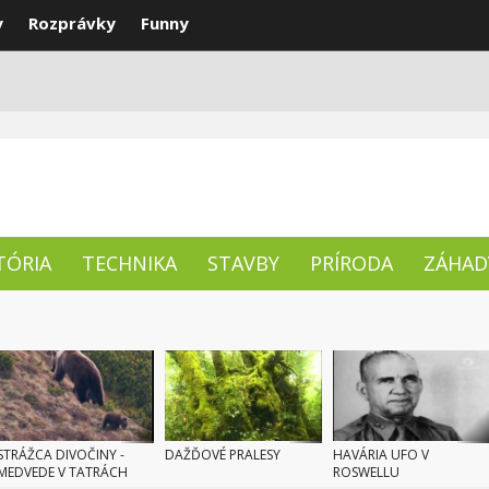
y
Rozprávky
Funny
ENTY
NAJLEPŠIE
TÉMY
TÓRIA
TECHNIKA
STAVBY
PRÍRODA
ZÁHAD
STRÁŽCA DIVOČINY -
DAŽĎOVÉ PRALESY
HAVÁRIA UFO V
MEDVEDE V TATRÁCH
ROSWELLU