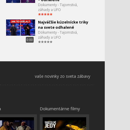
Dokumenty - Tajomstvá,
záhady a UFO
Najväčšie kúzelnícke triky
na svete odhalené
Dokumenty - Tajomstvá,
záhady a UFO
0:00
vaše novinky zo sveta zábavy
a
Dokumentárne filmy