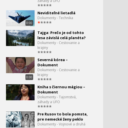
záhady a UFO
Neviditeľné lietadlá
Dokumenty - Technika
0:00
Tajga: Prečo je od tohto
lesa závislá celá planéta?
Dokumenty - Cestovanie a
krajiny
Severná kórea –
Dokument
Dokumenty - Cestovanie a
krajiny
0:00
Kniha s čiernou mágiou –
Dokument
Dokumenty - Tajomstvá,
záhady a UFO
Pre Rusov to bola pomsta,
pre nemecké ženy peklo
Dokumenty - Vojnové a druhá