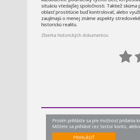
situáciu vtedajšej spoločnosti. Taktiež skúma 
oblasť prostitúcie buď kontrolovať, alebo využí
zaujímajú o menej známe aspekty stredovekéh
historickú realitu.
Zbierka historických dokumentov.
Prosím prihláste sa pre možnosť pridania 
Môžete sa prihlásiť cez Sector konto, aleb
PRIHLÁSIŤ