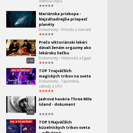
svetová vojna
Mariánska priekopa -
Najzáhadnejšia priepasť
planéty
Dokumenty - Príroda a zvieratá
Prečo viktoriánski lekári
dávali ženám orgazmy ako
lekársku liečbu
Dokumenty - Historické a Egypt
0:00
TOP 7 najväčších
magických trikov na svete
Dokumenty - Tajomstvá,
záhady a UFO
Jadrová havária Three Mile
Island - dokument
0:00
TOP 5 Najväčších
kúzelníckych trikov sveta
– odhalené