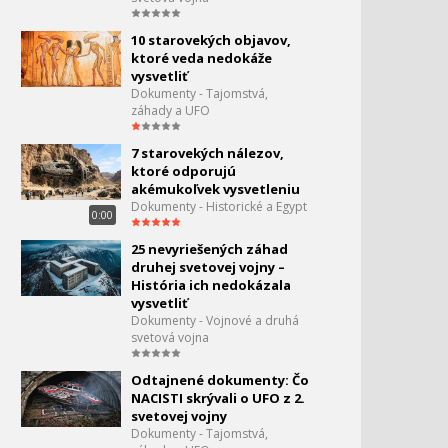
10 starovekých objavov,
ktoré veda nedokáže
vysvetliť
Dokumenty - Tajomstvá,
záhady a UFO
7 starovekých nálezov,
ktoré odporujú
akémukoľvek vysvetleniu
Dokumenty - Historické a Egypt
0:00
25 nevyriešených záhad
druhej svetovej vojny –
História ich nedokázala
vysvetliť
Dokumenty - Vojnové a druhá
svetová vojna
Odtajnené dokumenty: Čo
NACISTI skrývali o UFO z 2.
svetovej vojny
Dokumenty - Tajomstvá,