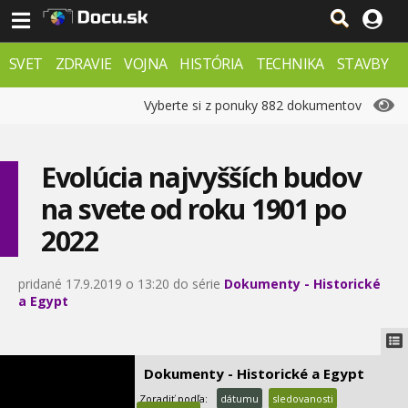
Vikingovia
1:19
Hľadanie templárskeho
SVET
ZDRAVIE
VOJNA
45.
HISTÓRIA
TECHNIKA
STAVBY
pokladu
0:05
PRÍRODA
ZÁHADY
VESMÍR
KRIMI
FX
Vyberte si z ponuky 882 dokumentov
Zakázaná história -
46.
Stratený poklad
templárov
0:05
Evolúcia najvyšších budov
Pôvod začiatku slávenia
47.
na svete od roku 1901 po
vianoc
0:39
2022
Odkiaľ prišli ľudia
48.
pridané 17.9.2019 o 13:20 do série
Dokumenty - Historické
0:39
a Egypt
Poslední hrdinovia
49.
amerického západu -
Geronimo
1:00
Dokumenty - Historické a Egypt
Vatikán a Tretia ríša
50.
Zoradiť podľa:
dátumu
sledovanosti