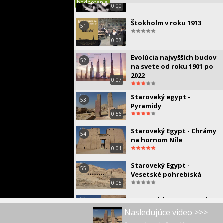
hodnotenia
0:00
Štokholm v roku 1913
51.
0:07
Evolúcia najvyšších budov
52.
na svete od roku 1901 po
2022
0:07
Staroveký egypt -
53.
Pyramidy
0:56
Staroveký Egypt - Chrámy
54.
na hornom Níle
0:01
Staroveký Egypt -
55.
Vesetské pohrebiská
0:05
Staroveký Egypt - Asuán
56.
brána do Núbie
Nasledujúce video >>>
0:56