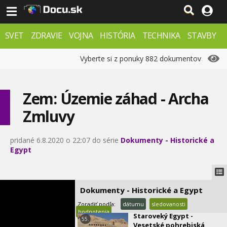
amerického západu -
Geronimo
1:00
SVET
ZDRAVIE
VOJNA
HISTÓRIA
TECHNIKA
STAVBY
Vatikán a Tretia ríša
50.
PRÍRODA
ZÁHADY
VESMÍR
0:00
KRIMI
FX
Vyberte si z ponuky 882 dokumentov
Štokholm v roku 1913
51.
0:07
Zem: Územie záhad - Archa
Evolúcia najvyšších budov
52.
Zmluvy
na svete od roku 1901 po
2022
0:07
pridané 6.8.2020 o 22:07 do série
Dokumenty - Historické a
Staroveký egypt -
Egypt
53.
Pyramidy
0:56
Staroveký Egypt - Chrámy
54.
Dokumenty - Historické a Egypt
na hornom Níle
0:01
Zoradiť podľa:
dátumu
sledovanosti
hodnotenia
Staroveký Egypt -
55.
Vesetské pohrebiská