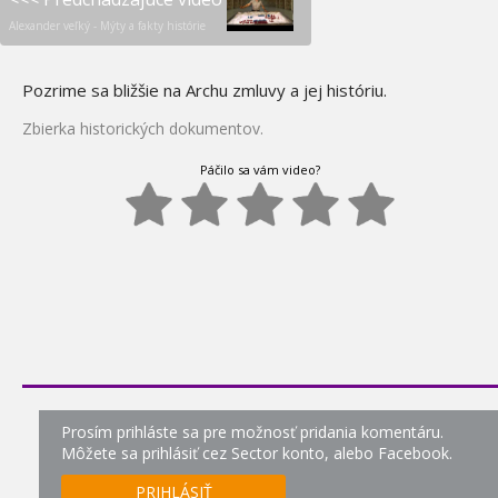
Posledný červený princ -
62.
Alexander veľký - Mýty a fakty histórie
Kim Čong Un
0:00
Pozrime sa bližšie na Archu zmluvy a jej históriu.
Prvé helikoptéry
Zbierka historických dokumentov.
Najhoršie profesie v
Páčilo sa vám video?
histórii - Stredovek
Najhoršie profesie v
histórii - Viktoriánske
obdobie
Najhoršie profesie v
histórii - Tudorovské
obdobie
Najhoršie profesie v
Prosím prihláste sa pre možnosť pridania komentáru.
histórii - Georgiánske
Môžete sa prihlásiť cez Sector konto, alebo Facebook.
obdobie
PRIHLÁSIŤ