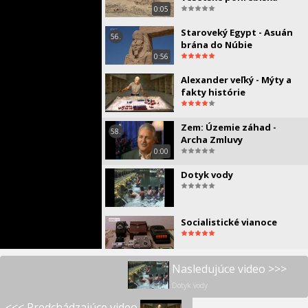
0:05
Staroveký Egypt - Asuán
56.
brána do Núbie
0:56
Alexander veľký - Mýty a
fakty histórie
Zem: Územie záhad -
58.
Archa Zmluvy
0:00
Dotyk vody
Socialistické vianoce
Nasledujúce video >>>
História marihuany
Dotyk vody
<<< Predchádzajúce video