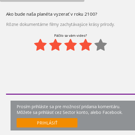
Na love príšer
38.
Ako bude naša planéta vyzerať v roku 2100?
1:09
Rôzne dokumentárne filmy zachytávajúce krásy prírody.
Žraločie peklo
39.
Páčilo sa vám video?
0:05
Pán hadov - Krajta
40.
miežkovaná
0:00
Pán hadov - Bojga zlatá
41.
0:00
Pán hadov - Kobra
42.
egyptská
0:05
Prosím prihláste sa pre možnosť pridania komentáru.
Môžete sa prihlásiť cez Sector konto, alebo Facebook.
Nebezpečné stretnutia -
43.
Obrí hadi
PRIHLÁSIŤ
0:05
Najkrajšie miesta na svete