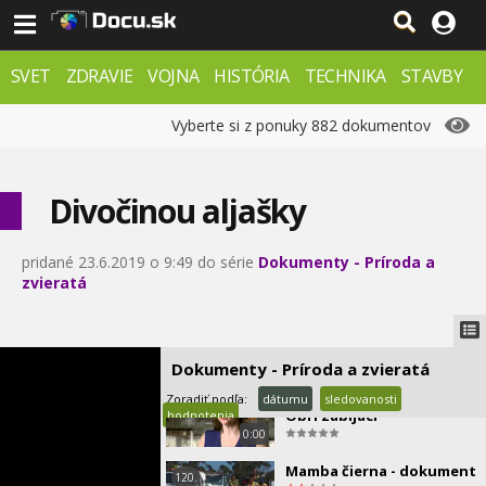
Štyri ročné obdobia pod
114.
hladinou
0:49
SVET
ZDRAVIE
VOJNA
HISTÓRIA
TECHNIKA
STAVBY
Sila medu
115.
PRÍRODA
ZÁHADY
VESMÍR
KRIMI
FX
Vyberte si z ponuky 882 dokumentov
1:25
Neznáma Arktída
116.
Divočinou aljašky
0:00
Tajný projekt Voda
117.
pridané 23.6.2019 o 9:49 do série
Dokumenty - Príroda a
zvieratá
1:38
Tabosaurus majster
118.
prežitia
1:11
Dokumenty - Príroda a zvieratá
Najväčší zabijaci Afriky -
Zoradiť podľa:
dátumu
sledovanosti
119.
Obrí zabijaci
hodnotenia
0:00
Mamba čierna - dokument
120.