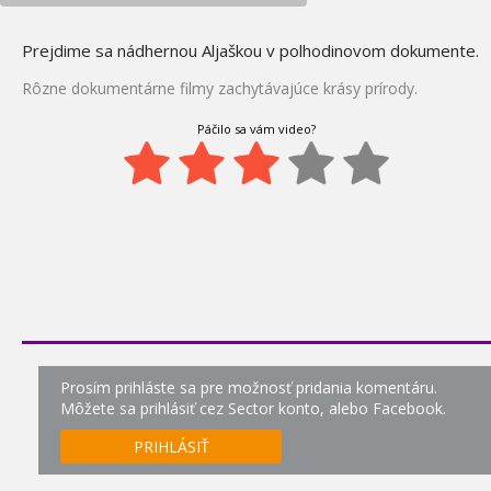
Ako by planéta vyzerala
bez morí?
Prejdime sa nádhernou Aljaškou v polhodinovom dokumente.
Rôzne dokumentárne filmy zachytávajúce krásy prírody.
Medvede v Tatrách
128.
Páčilo sa vám video?
0:00
Vlčie hory
Divoké ostrovy európy
130.
0:00
Príroda stredného považia
Prosím prihláste sa pre možnosť pridania komentáru.
Neuveriteľný svet pavúkov
Môžete sa prihlásiť cez Sector konto, alebo Facebook.
PRIHLÁSIŤ
Divoké Thajsko