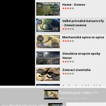
Home - Domov
98.
1:00
Veľké prírodné katastrofy
99.
- Zemetrasenie
0:39
Mechanická opica vs opice
100.
0:00
Simulácia erupcie spoky
101.
Vezuv
1:24
Zvierací stavitelia
102.
1:24
Anakonda - tichý zabijak
103.
Nasledujúce video >>>
0:30
Mechanická opica vs opice
Nebezpečné stretnutia -
104.
<<< Predchádzajúce video