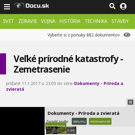
0:05
Černobylský prírodopis
92.
SVET
ZDRAVIE
VOJNA
HISTÓRIA
TECHNIKA
STAVBY
0:06
PRÍRODA
ZÁHADY
VESMÍR
KRIMI
FX
Vyberte si z ponuky 882 dokumentov
10 strašidelných vecí v
93.
prírode
0:00
Veľké prírodné katastrofy -
Tajomstvá indické
94.
divočiny - Tigria džungla
Zemetrasenie
0:57
Tigria výprava do bažín
95.
pridané 11.1.2017 o 23:09 do série
Dokumenty - Príroda a
zvieratá
1:38
Vyhynuté zvieratá
96.
zachytené kamerou
0:03
Dokumenty - Príroda a zvieratá
Krajina - Nórsko
Zoradiť podľa:
dátumu
sledovanosti
97.
hodnotenia
0:44