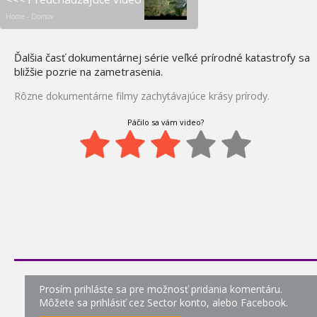
Obrí hadi
1:06
Home - Domov
Levie nebezpečenstvo v
105.
buši
Ďalšia časť dokumentárnej série veľké prírodné katastrofy sa
0:57
bližšie pozrie na zametrasenia.
Prehistorickí lovci -
106.
Rôzne dokumentárne filmy zachytávajúce krásy prírody.
Megalodon
0:08
Páčilo sa vám video?
Parazitický červ v modlivke
107.
0:00
10 najväčších obrov
108.
0:46
Vlkolak - dokument
109.
0:05
Život medzi vlnami - riziká
110.
Prosím prihláste sa pre možnosť pridania komentáru.
používania wifi a
Môžete sa prihlásiť cez Sector konto, alebo Facebook.
mobilných telefónov
1:07