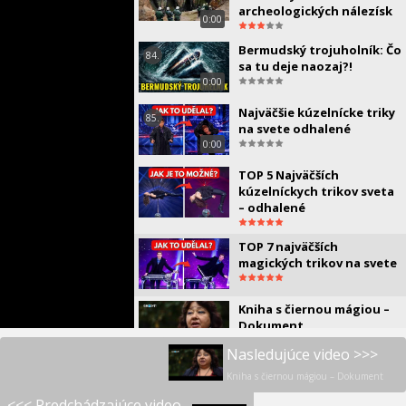
archeologických nálezísk
0:00
Bermudský trojuholník: Čo
84.
sa tu deje naozaj?!
0:00
Najväčšie kúzelnícke triky
85.
na svete odhalené
0:00
TOP 5 Najväčších
kúzelníckych trikov sveta
– odhalené
TOP 7 najväčších
magických trikov na svete
Kniha s čiernou mágiou –
Dokument
Nasledujúce video >>>
Odtajnené dokumenty: Čo
Kniha s čiernou mágiou – Dokument
NACISTI skrývali o UFO z 2.
<<< Predchádzajúce video
svetovej vojny