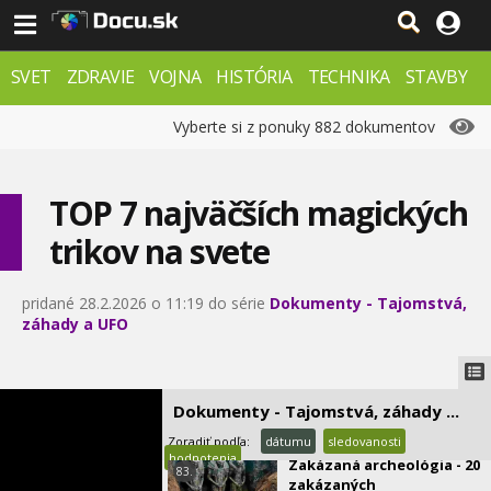
Svet bez satelitov -
77.
dokument
0:00
SVET
ZDRAVIE
VOJNA
HISTÓRIA
TECHNIKA
STAVBY
Mimozemská inteligencia
78.
0:00
PRÍRODA
ZÁHADY
VESMÍR
KRIMI
FX
Vyberte si z ponuky 882 dokumentov
Nové tajomstvá UFO - Nie
79.
sme sami
0:00
TOP 7 najväčších magických
Odhalené - Mimozemské
80.
trikov na svete
spisy
0:00
pridané 28.2.2026 o 11:19 do série
Dokumenty - Tajomstvá,
Záhadné postavy dejín -
Hitler
záhady a UFO
Najpodivnejšie a
82.
najzáhadnejšie veci na
Dokumenty - Tajomstvá, záhady ...
zemi
0:00
Zoradiť podľa:
dátumu
sledovanosti
hodnotenia
Zakázaná archeológia - 20
83.
zakázaných