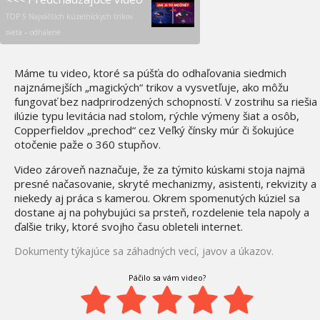
TOP 5 Najväčších kúzelníckych trikov
10 starovekých objavov,
sveta – odhalené
ktoré veda nedokáže
vysvetliť
Máme tu video, ktoré sa púšťa do odhaľovania siedmich
Oblasť 51: UFO,
najznámejších „magických“ trikov a vysvetľuje, ako môžu
mimozemšťania a tajné
fungovať bez nadprirodzených schopností. V zostrihu sa riešia
technológie
ilúzie typu levitácia nad stolom, rýchle výmeny šiat a osôb,
Copperfieldov „prechod“ cez Veľký čínsky múr či šokujúce
otočenie paže o 360 stupňov.
Video zároveň naznačuje, že za týmito kúskami stoja najmä
presné načasovanie, skryté mechanizmy, asistenti, rekvizity a
niekedy aj práca s kamerou. Okrem spomenutých kúziel sa
dostane aj na pohybujúci sa prsteň, rozdelenie tela napoly a
ďalšie triky, ktoré svojho času obleteli internet.
Dokumenty týkajúce sa záhadných vecí, javov a úkazov.
Páčilo sa vám video?