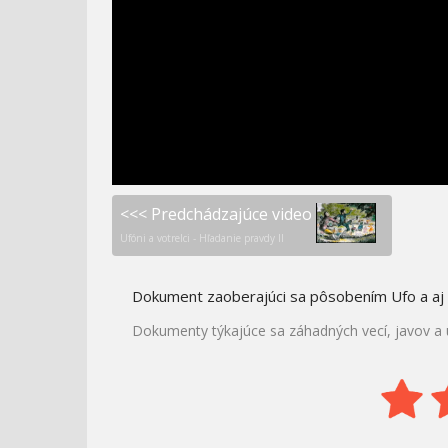
NAJHORŠIE PROFESIE V
SEKUNDY PRED
HISTÓRII - VIKTORIÁNS
KATASTROFOU -
HINDENBURG
<<< Predchádzajúce video
Ufóni a votrelci - Hľadanie pravdy II
Dokument zaoberajúci sa pôsobením Ufo a aj
Dokumenty týkajúce sa záhadných vecí, javov a 