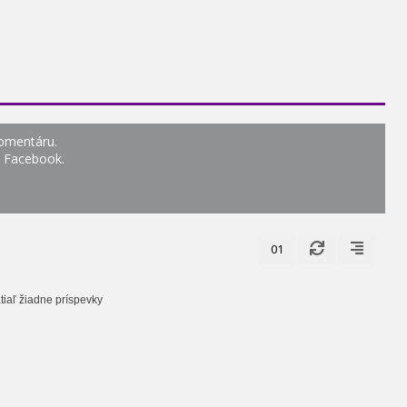
komentáru.
o Facebook.
01
tiaľ žiadne príspevky