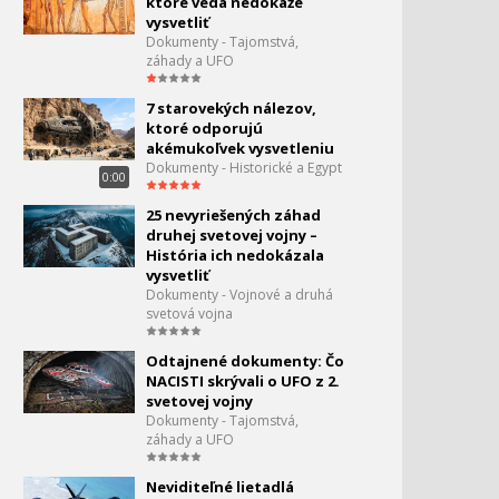
ktoré veda nedokáže
vysvetliť
Bermúdsky trojuholník
Dokumenty - Tajomstvá,
66.
záhady a UFO
0:55
7 starovekých nálezov,
Ruský Yeti
67.
ktoré odporujú
akémukoľvek vysvetleniu
1:09
Dokumenty - Historické a Egypt
0:00
Area 51 - Lovci UFO
68.
25 nevyriešených záhad
0:12
druhej svetovej vojny –
História ich nedokázala
Záhady na oblohe 1 - Je
69.
vysvetliť
tam niekto
Dokumenty - Vojnové a druhá
1:07
svetová vojna
Záhady na oblohe 2 -
70.
Odtajnené dokumenty: Čo
Dôkazy na zemi
NACISTI skrývali o UFO z 2.
1:07
svetovej vojny
Záhady na oblohe 3 - Sú to
Dokumenty - Tajomstvá,
71.
záhady a UFO
mimozemšťania?
1:19
Neviditeľné lietadlá
Daniken - Posolstvo bohov