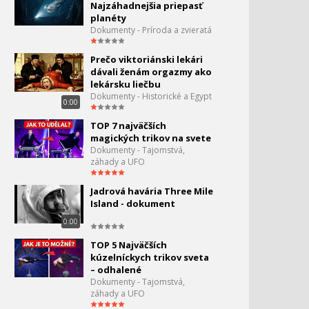
Najzáhadnejšia priepasť
planéty
Nové tajomstvá UFO - Nie
79.
Dokumenty - Príroda a zvieratá
sme sami
0:00
Prečo viktoriánski lekári
Odhalené - Mimozemské
dávali ženám orgazmy ako
80.
spisy
lekársku liečbu
0:00
Dokumenty - Historické a Egypt
0:00
Záhadné postavy dejín -
TOP 7 najväčších
Hitler
magických trikov na svete
Dokumenty - Tajomstvá,
záhady a UFO
Najpodivnejšie a
82.
najzáhadnejšie veci na
zemi
Jadrová havária Three Mile
0:00
Island - dokument
Zakázaná archeológia - 20
0:00
83.
zakázaných
TOP 5 Najväčších
archeologických nálezísk
0:00
kúzelníckych trikov sveta
– odhalené
Bermudský trojuholník: Čo
84.
Dokumenty - Tajomstvá,
sa tu deje naozaj?!
záhady a UFO
0:00