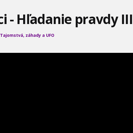
NACISTI SKRÝVALI O
ci - Hľadanie pravdy III
Tajomstvá, záhady a UFO
KAUZA STOLETÍ! TEMNÝ
VIZUÁLNE EFEKTY -
VIZUÁLNE EFEKTY V
PŘÍBĚH Z ČESKÉHO DARK
GLADIÁTOR II
DEADPOOL &
WOLVERINE
TOP GEAR - ŠKODA
PREPRAVA LIETADIEL -
VIETE ČO JE TO LIGER?
FAVORIT
DOKUMENT
VIZUÁLNE EFEKTY HALO
DOBRODRUŽSTVÁ VEDY
DOBRODRUŽSTVÁ VEDY
A TECHNIKY -
A TECHNIKY - VEGÁNI