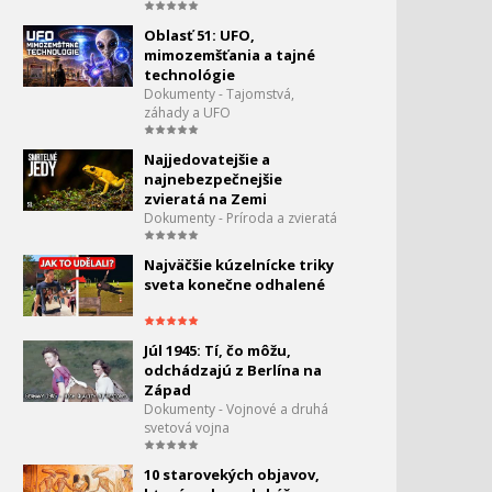
za mrežami
1:18
Oblasť 51: UFO,
mimozemšťania a tajné
Príbeh Boha 4 - Stvorenie
60.
technológie
Dokumenty - Tajomstvá,
0:50
záhady a UFO
Príbeh Boha 5 - Prečo
61.
existuje zlo?
Najjedovatejšie a
1:00
najnebezpečnejšie
zvieratá na Zemi
Príbeh Boha 6 - Dejú sa
Dokumenty - Príroda a zvieratá
62.
zázraky
0:39
Najväčšie kúzelnícke triky
sveta konečne odhalené
Mimozemské civilizácie
63.
existujú
1:21
Júl 1945: Tí, čo môžu,
Kruhy v obilí - Brány do
odchádzajú z Berlína na
64.
iných dimenzii
Západ
0:03
Dokumenty - Vojnové a druhá
svetová vojna
Nové záhady
65.
Bermudskeho
10 starovekých objavov,
trojuholníka
0:55