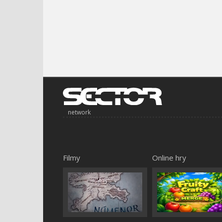
network
Filmy
Online hry