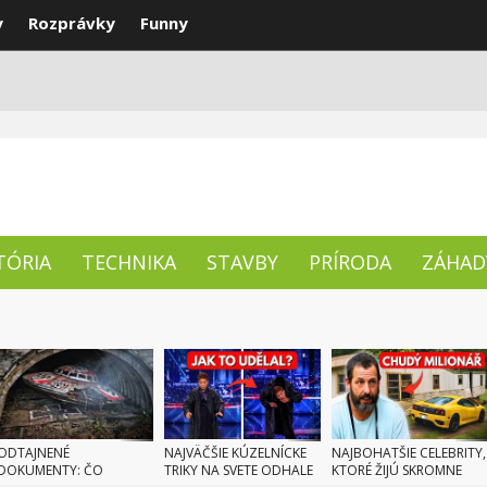
y
Rozprávky
Funny
ENTY
NAJLEPŠIE
TÉMY
TÓRIA
TECHNIKA
STAVBY
PRÍRODA
ZÁHAD
ODTAJNENÉ
NAJVÄČŠIE KÚZELNÍCKE
NAJBOHATŠIE CELEBRITY,
DOKUMENTY: ČO
TRIKY NA SVETE ODHALE
KTORÉ ŽIJÚ SKROMNE