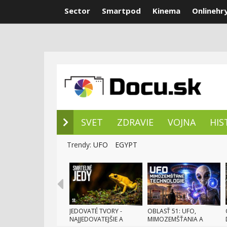
Sector
Smartpod
Kinema
Onlinehr
NOVÉ DOKUM
SVET
ZDRAVIE
VOJNA
HIS
Trendy:
UFO
EGYPT
JEDOVATÉ TVORY -
OBLASŤ 51: UFO,
NAJJEDOVATEJŠIE A
MIMOZEMŠŤANIA A