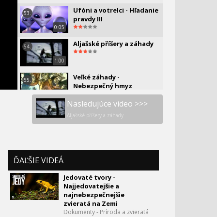
Ufóni a votrelci - Hľadanie
53.
pravdy III
0:05
Aljašské příšery a záhady
54.
1:00
Veľké záhady -
55.
Nebezpečný hmyz
1:00
Nasledujúce video >>>
UFO - Vidieť znamená
56.
Aljašské příšery a záhady
uveriť
0:00
Obri, záhada a mýtus
57.
ĎAĽŠIE VIDEÁ
0:05
Jedovaté tvory -
Najpodivnejšie UFO
58.
Najjedovatejšie a
príbehy všetkých čias
najnebezpečnejšie
1:00
zvieratá na Zemi
Záhadné javy - Duchovia
Dokumenty - Príroda a zvieratá
59.