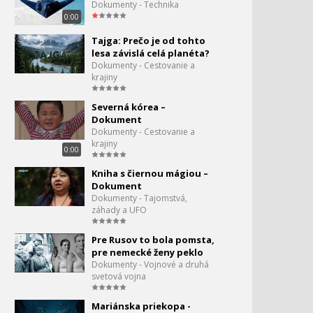
Dokumenty - Technika
0:00
Tajga: Prečo je od tohto
Kecsburská havária UFO
lesa závislá celá planéta?
Dokumenty - Cestovanie a
krajiny
Skutočné akty X Britského
Severná kórea –
ministerstva obrany
Dokument
Dokumenty - Cestovanie a
Votrelci dávnoveku -
krajiny
0:00
Mimozemšťania a monštrá
Kniha s čiernou mágiou –
Dokument
Bermúdsky trojuholník
Dokumenty - Tajomstvá,
záhady a UFO
Pre Rusov to bola pomsta,
Svet bez satelitov -
77.
pre nemecké ženy peklo
dokument
Dokumenty - Vojnové a druhá
0:00
svetová vojna
Mimozemská inteligencia
78.
Mariánska priekopa -
0:00