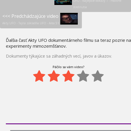
UFO - Najlepšie dôkazy 1 - Podivné
1:09
stretnutia
Paranormálne javy a
<<< Predchádzajúce video
46.
schopnosti
Akty UFO - Tajná základňa UFO - Area 51
0:24
Akty UFO - Brazílska
47.
Ďalšia časť Akty UFO dokumentárneho filmu sa teraz pozrie na
havária UFO
experimenty mimozemšťanov.
0:00
5 dimenzia - 4. časť -
Dokumenty týkajúce sa záhadných vecí, javov a úkazov.
48.
telepatia
0:24
Páčilo sa vám video?
5 dimenzia - 5. časť
49.
duchovia
1:13
DaVinciho kód - Pravda
50.
alebo povera
0:39
Ufóni a votrelci - Hľadanie
51.
pravdy I
0:00