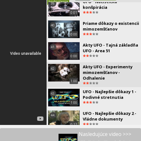
UFO - Nacistická
hodnotenia
39.
konšpirácia
0:01
Priame dôkazy o existencii
40.
mimozemšťanov
0:00
Akty UFO - Tajná základňa
41.
UFO - Area 51
0:00
Akty UFO - Experimenty
42.
mimozemšťanov -
Odhalenie
1:00
UFO - Najlepšie dôkazy 1 -
43.
Podivné stretnutia
1:00
UFO - Najlepšie dôkazy 2 -
44.
Vládne dokumenty
0:12
Nasledujúce video >>>
UFO - Najlepšie dôkazy 3 -
45.
Návštevníci