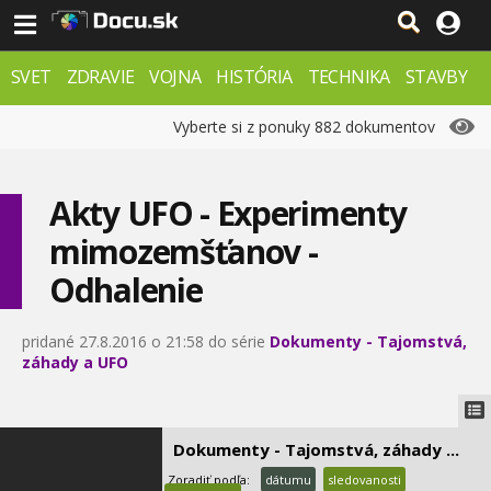
0:05
Upíry, vlkodlaci a
33.
čarodejnice
SVET
ZDRAVIE
VOJNA
HISTÓRIA
TECHNIKA
STAVBY
0:41
PRÍRODA
ZÁHADY
VESMÍR
KRIMI
Ufo, klamstvá a studená
FX
Vyberte si z ponuky 882 dokumentov
34.
vojna
0:00
Oblasť 51 - Tajné spisy CIA
Akty UFO - Experimenty
35.
1:07
mimozemšťanov -
Lovci záhad - Poklad na
Odhalenie
36.
kokosovom ostrove
0:00
pridané 27.8.2016 o 21:58 do série
Dokumenty - Tajomstvá,
Našla sa archa zmluvy?
37.
záhady a UFO
1:09
Záhady sveta - Príšery z
38.
hlbín
Dokumenty - Tajomstvá, záhady ...
1:09
Zoradiť podľa:
dátumu
sledovanosti