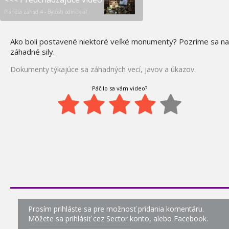
19.
UFO všetkých čias - Invázia
Planéta záhad 4 - Bytosti odinokiaľ
do Škótska
0:05
Najpodivnejšie príbehu
Ako boli postavené niektoré veľké monumenty? Pozrime sa na
20.
UFO všetkých čias -
záhadné sily.
Kroniky mimozemských
upírov
Dokumenty týkajúce sa záhadných vecí, javov a úkazov.
1:07
Páčilo sa vám video?
Nevysvetliteľné záhady -
21.
Označení mimozemšťanmi
1:00
Zvláštne bytosti a UFO
22.
1:00
Podmorské UFO
23.
0:05
Nevysvetliteľné záhady -
24.
kruhy v obilí
Prosím prihláste sa pre možnosť pridania komentáru.
0:05
Môžete sa prihlásiť cez Sector konto, alebo Facebook.