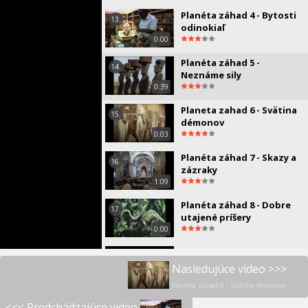
Planéta záhad 4 - Bytosti
13.
odinokiaľ
0:00
Planéta záhad 5 -
14.
Neznáme sily
0:39
Planeta zahad 6 - Svätina
15.
démonov
0:03
Planéta záhad 7 - Skazy a
16.
zázraky
1:09
Planéta záhad 8 - Dobre
17.
utajené príšery
0:00
Najpodivnejšie príbehu
18.
UFO všetkých čias - Pravda
Nasledujúce video >>>
o meste Roswell
1:00
Planeta zahad 6 - Svätina démonov
<<< Predchádzajúce video
Najpodivnejšie príbehu