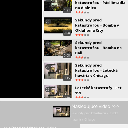
katastrofou - Pád lietadla
na dialnicu
1:21
Sekundy pred
20.
katastrofou - Bomba v
Oklahoma City
0:08
Sekundy pred
21.
katastrofou - Bomba na
Bali
0:08
Sekundy pred
22.
katastrofou - Letecká
havária v Chicagu
0:15
Letecké katastrofy - Let
23.
191
0:50
Nasledujúce video >>>
Letecké katastrofy - Let
24.
TWA 800
Sekundy pred katastrofou - Letecká
0:05
havária v Chicagu
Top Gear - Test Škoda Yeti