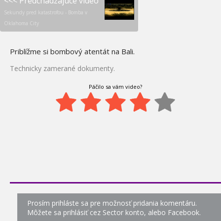
<<< Predchádzajúce video
25.
(EN)
Sekundy pred katastrofou - Bomba v
0:06
Oklahoma City
Top Gear - Naháňačka s
26.
políciou (EN)
Priblížme si bombový atentát na Bali.
0:05
Ohromné lietadlá A380
Technicky zamerané dokumenty.
27.
0:00
Páčilo sa vám video?
Megaopravy - Práce na
28.
vysokom napätí
0:16
Megaopravy - Oceánska
29.
výletná loď
0:34
Megaopravy - Ďalekohľad
30.
0:14
Megaopravy - Boeing 767
Prosím prihláste sa pre možnosť pridania komentáru.
31.
Môžete sa prihlásiť cez Sector konto, alebo Facebook.
1:20