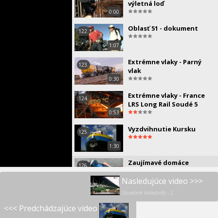
výletná loď
0:00
Oblasť 51 - dokument
122.
1:07
Extrémne vlaky - Parný
123.
vlak
0:30
Extrémne vlaky - France
124.
LRS Long Rail Soudé 5
0:53
Vyzdvihnutie Kursku
125.
1:30
Zaujímavé domáce
126.
vynálezy
Nasledujúce video >>>
0:03
Stavebné katastrofy - 2
Stavebné katastrofy - 2
127.
<<< Predchádzajúce video
1:07