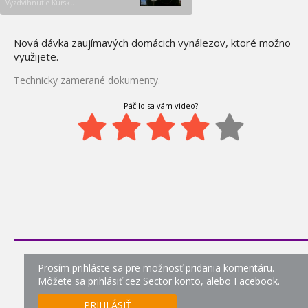
Vyzdvihnutie Kursku
Sekundy pred
128.
katastrofou - Černobyl
Nová dávka zaujímavých domácich vynálezov, ktoré možno
1:21
využijete.
Do hĺbky webu - DEEP WEB
129.
Technicky zamerané dokumenty.
0:00
Páčilo sa vám video?
Sekundy pred
130.
katastrofou - Havária
vlaku Sunset limited
0:11
100 rokov evolúcie dopravy
131.
0:04
Ako sa to robí - guličkové
132.
perá
0:00
Zázraky vedy - Ide to na
133.
Prosím prihláste sa pre možnosť pridania komentáru.
vodu
Môžete sa prihlásiť cez Sector konto, alebo Facebook.
0:17
PRIHLÁSIŤ