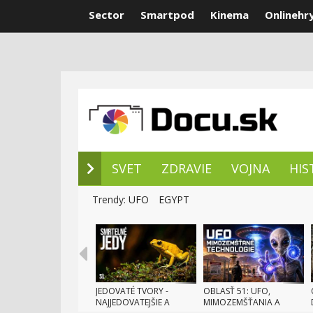
Sector
Smartpod
Kinema
Onlinehr
NOVÉ DOKUM
SVET
ZDRAVIE
VOJNA
HIS
Trendy:
UFO
EGYPT
JEDOVATÉ TVORY -
OBLASŤ 51: UFO,
NAJJEDOVATEJŠIE A
MIMOZEMŠŤANIA A