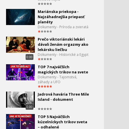
125.
1:30
Mariánska priekopa -
Najzáhadnejšia priepasť
Zaujímavé domáce
126.
planéty
vynálezy
Dokumenty - Príroda a zvieratá
0:03
Stavebné katastrofy - 2
Prečo viktoriánski lekári
127.
dávali ženám orgazmy ako
1:07
lekársku liečbu
Dokumenty - Historické a Egypt
0:00
Sekundy pred
128.
katastrofou - Černobyl
TOP 7 najväčších
1:21
magických trikov na svete
Dokumenty - Tajomstvá,
Do hĺbky webu - DEEP WEB
129.
záhady a UFO
0:00
Jadrová havária Three Mile
Sekundy pred
Island - dokument
130.
katastrofou - Havária
0:00
vlaku Sunset limited
0:11
TOP 5 Najväčších
100 rokov evolúcie dopravy
kúzelníckych trikov sveta
131.
– odhalené