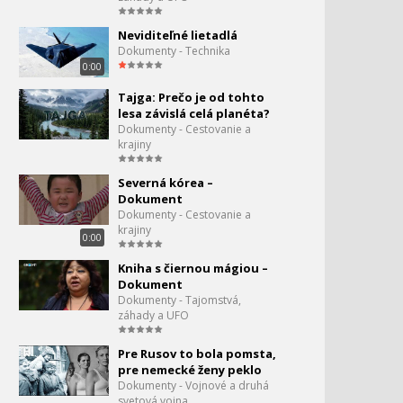
Šialené domáce vynálezy
119.
Neviditeľné lietadlá
Dokumenty - Technika
0:02
0:00
Zaujímavé domáce
120.
Tajga: Prečo je od tohto
vynálezy
lesa závislá celá planéta?
1:36
Dokumenty - Cestovanie a
krajiny
Megaopravy - Oceánska
121.
výletná loď
Severná kórea –
0:00
Dokument
Oblasť 51 - dokument
Dokumenty - Cestovanie a
122.
krajiny
0:00
1:07
Kniha s čiernou mágiou –
Extrémne vlaky - Parný
123.
Dokument
vlak
Dokumenty - Tajomstvá,
0:30
záhady a UFO
Extrémne vlaky - France
124.
Pre Rusov to bola pomsta,
LRS Long Rail Soudé 5
pre nemecké ženy peklo
0:53
Dokumenty - Vojnové a druhá
Vyzdvihnutie Kursku
svetová vojna