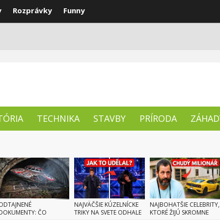
y
Rozprávky
Funny
ENTY
NAJLEPŠIE
TÉMY
TÓRIA
TECHNIKA
STAVBY
PRÍRODA
ZÁHAD
ODTAJNENÉ
NAJVÄČŠIE KÚZELNÍCKE
NAJBOHATŠIE CELEBRITY,
DOKUMENTY: ČO
TRIKY NA SVETE ODHALE
KTORÉ ŽIJÚ SKROMNE