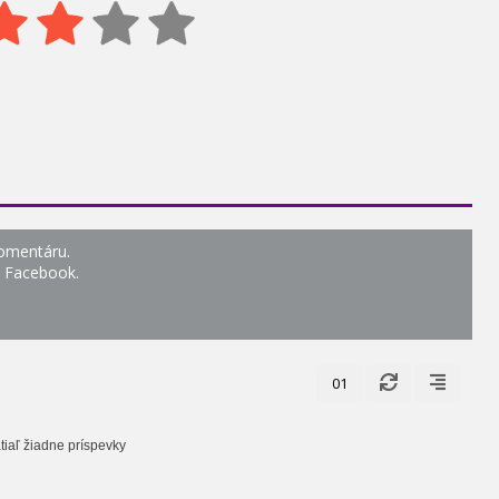
komentáru.
o Facebook.
01
tiaľ žiadne príspevky