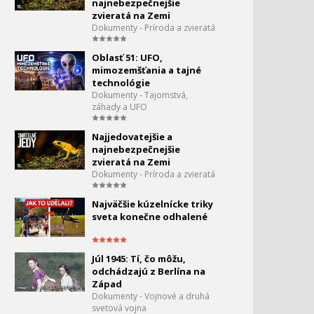
najnebezpečnejšie
Človek sa učí lietať 1900-
zvieratá na Zemi
1914
1:23
Dokumenty - Príroda a zvieratá
Storočie lietania - Tieň
107.
Oblasť 51: UFO,
bombardérov (1919-1939)
mimozemšťania a tajné
0:11
technológie
Dokumenty - Tajomstvá,
Storočie lietania - Boj o
108.
záhady a UFO
nadvládu vo vzduchu
0:00
Najjedovatejšie a
Storočie lietania - Príchod
najnebezpečnejšie
109.
stíhačov (1939-1950)
zvieratá na Zemi
0:02
Dokumenty - Príroda a zvieratá
Storočie lietania - Obloha
110.
Najväčšie kúzelnícke triky
v čase studenej vojny
sveta konečne odhalené
(1945-1989)
0:00
Storočie lietania -
111.
Júl 1945: Tí, čo môžu,
Helikoptéry
odchádzajú z Berlína na
0:26
Západ
Dokumenty - Vojnové a druhá
Storočie lietania - Od
112.
svetová vojna
kórejskej vojny k vojne v