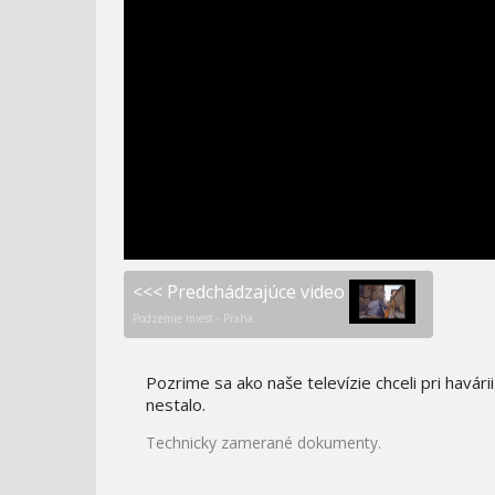
NAJHORŠIE PROFESIE V
SEKUNDY PRED
HISTÓRII - VIKTORIÁNS
KATASTROFOU -
HINDENBURG
<<< Predchádzajúce video
Podzemie miest - Praha
Pozrime sa ako naše televízie chceli pri havár
nestalo.
Technicky zamerané dokumenty.