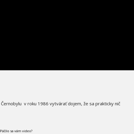
NANOTECHNO
ii Černobylu v roku 1986 vytvárať dojem, že sa prakticky nič
Páčilo sa vám video?