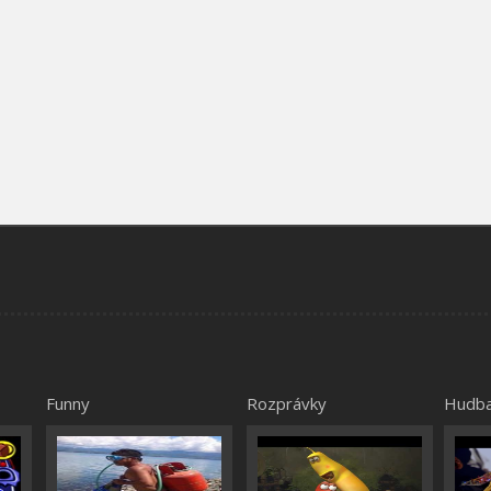
Funny
Rozprávky
Hudb