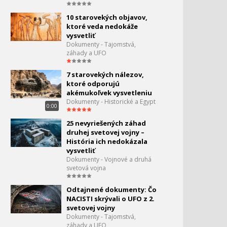
zálive
0:02
10 starovekých objavov,
ktoré veda nedokáže
Storočie lietania -
113.
vysvetliť
Námorné letectvo po roku
Dokumenty - Tajomstvá,
1945
0:00
záhady a UFO
Storočie lietania - Zákon
114.
7 starovekých nálezov,
prichádza zhora
ktoré odporujú
0:02
akémukoľvek vysvetleniu
Dokumenty - Historické a Egypt
Storočie lietania - Anjeli
115.
0:00
milosrdenstva
0:11
25 nevyriešených záhad
druhej svetovej vojny –
Storočie lietania - Na
História ich nedokázala
116.
mesiac a ďalej
vysvetliť
0:00
Dokumenty - Vojnové a druhá
svetová vojna
Zaujímavé domáce
117.
vynálezy
Odtajnené dokumenty: Čo
0:07
NACISTI skrývali o UFO z 2.
svetovej vojny
Demontáž jadrových
118.
Dokumenty - Tajomstvá,
elektrární
záhady a UFO
0:05