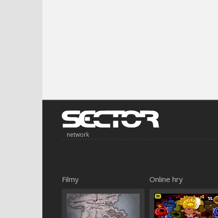
network
Filmy
Online hry