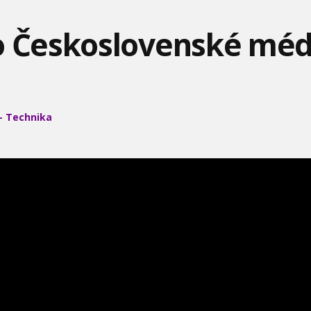
NACISTI SKRÝVALI O
o Československé méd
KAUZA STOLETÍ! TEMNÝ
VIZUÁLNE EFEKTY -
VIZUÁLNE EFEKTY V
PŘÍBĚH Z ČESKÉHO DARK
GLADIÁTOR II
DEADPOOL &
WOLVERINE
- Technika
TOP GEAR - ŠKODA
PREPRAVA LIETADIEL -
VIETE ČO JE TO LIGER?
FAVORIT
DOKUMENT
VIZUÁLNE EFEKTY HALO
DOBRODRUŽSTVÁ VEDY
DOBRODRUŽSTVÁ VEDY
A TECHNIKY -
A TECHNIKY - VEGÁNI