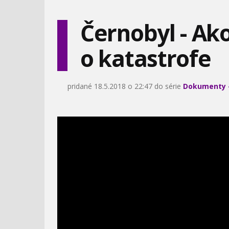
NAJNEBE
TAJNÉ TECH
Černobyl - Ak
o katastrofe
DŽINGISCHÁN A JEHO
NAJHORŠIE PRÁCE V
ARMÁDA
STREDOVEKU!
pridané 18.5.2018 o 22:47 do série
Dokumenty 
VÝSTAVA SVET DETÍ 1973
DIGITÁLNA
PROPAGANDA
VIZUÁLNE EFEKTY VO
ÚDOLIE KRÁĽOV -
FILMOCH
DOKUMENT