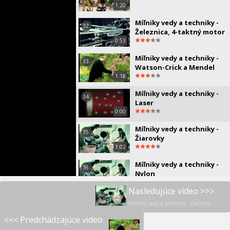
1:20
Míľniky vedy a techniky -
32.
Železnica, 4-taktný motor
0:53
Míľniky vedy a techniky -
33.
Watson-Crick a Mendel
1:18
Míľniky vedy a techniky -
34.
Laser
0:00
Míľniky vedy a techniky -
35.
Žiarovky
1:02
Míľniky vedy a techniky -
36.
Nylon
0:00
Nasledujúce video >>>
Míľniky vedy a techniky -
37.
Míľniky vedy a techniky - Žiarovky
Klzák, telegrafia
<<< Predchádzajúce video
0:00