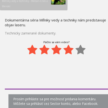
Míľniky vedy a techniky - Watson-Crick a
Míľniky vedy a techniky -
38.
Mendel
Kinematograf, televízia
0:06
Míľniky vedy a techniky -
Dokumentárna séria Míľniky vedy a techniky nám predstavuje
39.
Elektromagnetické vlny
objav laseru.
1:09
Technicky zamerané dokumenty.
Míľniky vedy a techniky -
40.
Bunka
Páčilo sa vám video?
0:45
Míľniky vedy a techniky -
41.
Žiarenie
1:18
Míľniky vedy a techniky -
42.
Bicykel a Kaučuk
1:02
Ponorka Kursk - Mýty a
43.
špekulácie
1:38
Prosím prihláste sa pre možnosť pridania komentáru.
Moderné zázraky -
Môžete sa prihlásiť cez Sector konto, alebo Facebook.
44.
Najväčšie stroje sveta 4