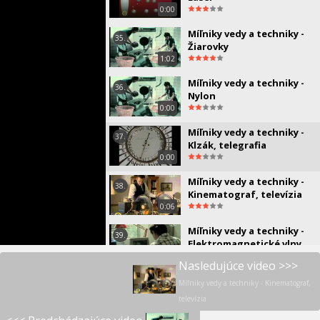
0:00
Míľniky vedy a techniky -
35.
Žiarovky
1:02
Míľniky vedy a techniky -
36.
Nylon
0:00
Míľniky vedy a techniky -
37.
Klzák, telegrafia
0:00
Míľniky vedy a techniky -
38.
Kinematograf, televízia
0:06
Míľniky vedy a techniky -
39.
Elektromagnetické vlny
1:09
Nasledujúce video >>>
Míľniky vedy a techniky -
Míľniky vedy a techniky - Kinematograf,
40.
Bunka
televízia
0:45