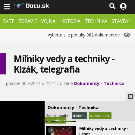
Megaopravy - Práce na
28.
vysokom napätí
0:16
SVET
ZDRAVIE
VOJNA
HISTÓRIA
TECHNIKA
STAVBY
Megaopravy - Oceánska
29.
výletná loď
PRÍRODA
ZÁHADY
VESMÍR
KRIMI
FX
Vyberte si z ponuky 882 dokumentov
0:34
Megaopravy - Ďalekohľad
30.
Míľniky vedy a techniky -
0:14
Klzák, telegrafia
Megaopravy - Boeing 767
31.
1:20
pridané 30.9.2014 o 21:41 do série
Dokumenty - Technika
Míľniky vedy a techniky -
32.
Železnica, 4-taktný motor
0:53
Dokumenty - Technika
Míľniky vedy a techniky -
33.
Watson-Crick a Mendel
Zoradiť podľa:
dátumu
sledovanosti
1:18
hodnotenia
Míľniky vedy a techniky -
34.
Laser