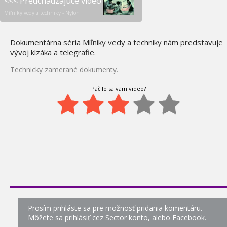
<<< Predchádzajúce video
Míľniky vedy a techniky -
41.
Míľniky vedy a techniky - Nylon
Žiarenie
1:18
Dokumentárna séria Míľniky vedy a techniky nám predstavuje
Míľniky vedy a techniky -
42.
Bicykel a Kaučuk
vývoj klzáka a telegrafie.
1:02
Technicky zamerané dokumenty.
Ponorka Kursk - Mýty a
43.
špekulácie
Páčilo sa vám video?
1:38
Moderné zázraky -
44.
Najväčšie stroje sveta 4
1:17
Moderné zázraky - Ťažké
45.
kovy
1:09
Stavba lode Freedom of
46.
the Seas
0:16
Prosím prihláste sa pre možnosť pridania komentáru.
Megastavby - Most Milau
Môžete sa prihlásiť cez Sector konto, alebo Facebook.
47.