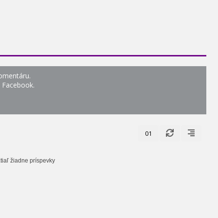
komentáru.
o Facebook.
01
tiaľ žiadne príspevky