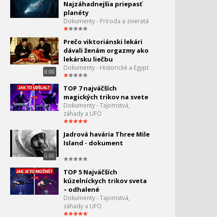
Najzáhadnejšia priepasť
planéty
Dokumenty - Príroda a zvieratá
Prečo viktoriánski lekári
dávali ženám orgazmy ako
lekársku liečbu
Dokumenty - Historické a Egypt
0:00
TOP 7 najväčších
magických trikov na svete
Dokumenty - Tajomstvá,
záhady a UFO
Jadrová havária Three Mile
Island - dokument
0:00
TOP 5 Najväčších
kúzelníckych trikov sveta
– odhalené
Dokumenty - Tajomstvá,
záhady a UFO