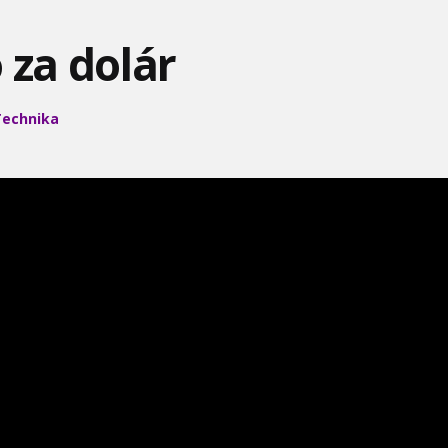
 za dolár
Technika
CESTA DO ZEMSKÉHO
NEVYSVETLITEĽNÉ
ZA HRANICOU KOZMU -
JADRA
ZÁHADY - KRUHY V OBILÍ
KVANTOVÁ MECHANIKA
NAJBOHATŠÍ ĽUDIA
DROGY A MOZOG -
V HLBINÁCH POD
SVETA 1
OPIÁTY
SEVERNÝM PÓLOM
UFO, KLAMSTVÁ A
SVET DRAKOV
LETECKÉ BITKY DRUHEJ
STUDENÁ VOJNA
SVETOVEJ VOJNY