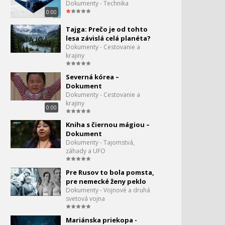
Dokumenty - Technika
dokument
0:00
Tajga: Prečo je od tohto
Top Gear - Škoda Favorit
lesa závislá celá planéta?
Dokumenty - Cestovanie a
krajiny
Digitálna propaganda
154.
Severná kórea –
0:00
Dokument
Dokumenty - Cestovanie a
Nákladný vlak
krajiny
0:00
Kniha s čiernou mágiou –
Dokument
Zem bez Satelitov
156.
Dokumenty - Tajomstvá,
záhady a UFO
0:00
MH370: Let, ktorý mal
Pre Rusov to bola pomsta,
zmiznúť
pre nemecké ženy peklo
Dokumenty - Vojnové a druhá
svetová vojna
Neviditeľné lietadlá
158.
Mariánska priekopa -
0:00