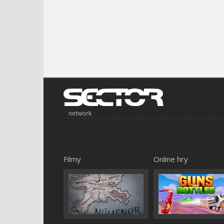
network
Filmy
Online hry