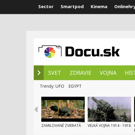
Sector
Smartpod
Kinema
Onlinehr
NOVÉ DOKUM
SVET
ZDRAVIE
VOJNA
HIS
Trendy:
UFO
EGYPT
ZAMILOVANÉ ZVIERATÁ
VEĽKÁ VOJNA 1914 - 1918