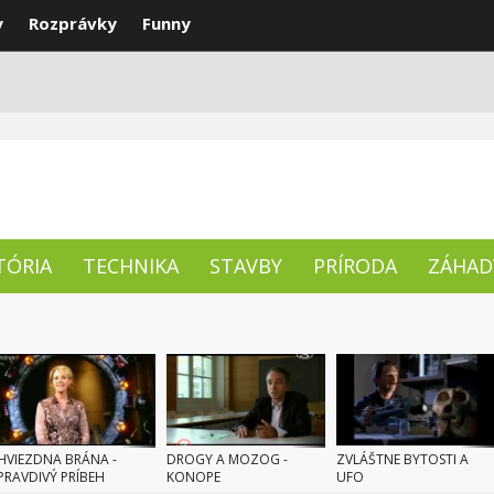
y
Rozprávky
Funny
ENTY
NAJLEPŠIE
TÉMY
TÓRIA
TECHNIKA
STAVBY
PRÍRODA
ZÁHAD
HVIEZDNA BRÁNA -
DROGY A MOZOG -
ZVLÁŠTNE BYTOSTI A
PRAVDIVÝ PRÍBEH
KONOPE
UFO