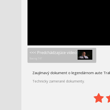
KAUČUK
DRUHÁ SVETOVÁ VO
LOVCI ZÁHAD - POKLAD
FARBE - OSTROVNÁ
NA KOKOSOVOM
VOJNA
OSTROVE
<<< Predchádzajúce video
Boeing 747
Zaujímavý dokument o legendárnom aute Tra
Technicky zamerané dokumenty.