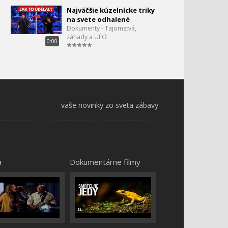
Najväčšie kúzelnícke triky
na svete odhalené
Dokumenty - Tajomstvá,
záhady a UFO
0:00
vaše novinky zo sveta zábavy
a
Dokumentárne filmy