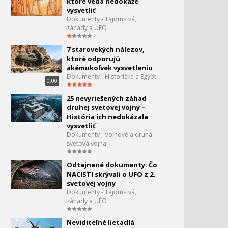
ktoré veda nedokáže
Dobrodružstvá vedy a
146.
vysvetliť
techniky - Zrýchlený svet
Dokumenty - Tajomstvá,
0:00
záhady a UFO
Dobrodružstvá vedy a
147.
7 starovekých nálezov,
techniky - Vegáni
ktoré odporujú
0:00
akémukoľvek vysvetleniu
Dobrodružstvá vedy a
Dokumenty - Historické a Egypt
148.
0:00
techniky -
Nanotechnológie
25 nevyriešených záhad
0:00
druhej svetovej vojny –
Dobrodružstvá vedy a
História ich nedokázala
149.
techniky - Elektromobilita
vysvetliť
0:00
Dokumenty - Vojnové a druhá
svetová vojna
Titanic: Odhalené
150.
tajomstvá
Odtajnené dokumenty: Čo
0:00
NACISTI skrývali o UFO z 2.
svetovej vojny
Sekundy pred
151.
Dokumenty - Tajomstvá,
katastrofou - Nočná mora
záhady a UFO
ruského námorníctva
0:00
Neviditeľné lietadlá
Preprava lietadiel -