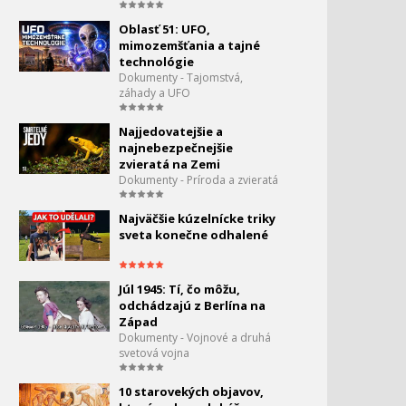
Moderné zázraky -
140.
Oblasť 51: UFO,
DaVinciho technológie
mimozemšťania a tajné
0:00
technológie
Dokumenty - Tajomstvá,
Tajomstvá prezidentských
záhady a UFO
áut
Najjedovatejšie a
Svet budúcnosti -
najnebezpečnejšie
142.
Revolúcia v
zvieratá na Zemi
poľnohospodárstve
Dokumenty - Príroda a zvieratá
0:00
Najväčšie kúzelnícke triky
Sekundy pred
143.
sveta konečne odhalené
katastrofou - Hindenburg
0:00
Sekundy pred
144.
Júl 1945: Tí, čo môžu,
katastrofou - Explózia
odchádzajú z Berlína na
raketoplánu
Západ
0:00
Dokumenty - Vojnové a druhá
Megatovárne - Nissan
svetová vojna
145.
0:00
10 starovekých objavov,