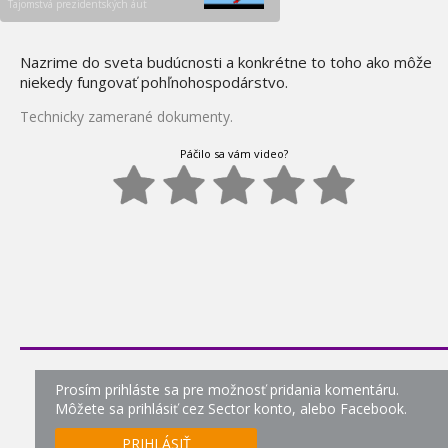
Tajomstvá prezidentských áut
katastrofou - Hindenburg
0:00
Sekundy pred
Nazrime do sveta budúcnosti a konkrétne to toho ako môže
144.
katastrofou - Explózia
niekedy fungovať pohľnohospodárstvo.
raketoplánu
0:00
Technicky zamerané dokumenty.
Megatovárne - Nissan
145.
Páčilo sa vám video?
0:00
Dobrodružstvá vedy a
146.
techniky - Zrýchlený svet
0:00
Dobrodružstvá vedy a
147.
techniky - Vegáni
0:00
Dobrodružstvá vedy a
148.
techniky -
Nanotechnológie
Prosím prihláste sa pre možnosť pridania komentáru.
0:00
Môžete sa prihlásiť cez Sector konto, alebo Facebook.
Dobrodružstvá vedy a
149.
techniky - Elektromobilita
PRIHLÁSIŤ